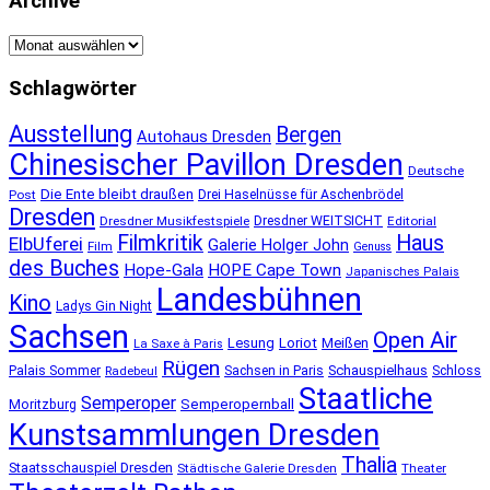
Archive
Archive
Schlagwörter
Ausstellung
Bergen
Autohaus Dresden
Chinesischer Pavillon Dresden
Deutsche
Die Ente bleibt draußen
Post
Drei Haselnüsse für Aschenbrödel
Dresden
Dresdner Musikfestspiele
Dresdner WEITSICHT
Editorial
Filmkritik
Haus
ElbUferei
Galerie Holger John
Film
Genuss
des Buches
Hope-Gala
HOPE Cape Town
Japanisches Palais
Landesbühnen
Kino
Ladys Gin Night
Sachsen
Open Air
Lesung
Loriot
Meißen
La Saxe à Paris
Rügen
Schauspielhaus
Palais Sommer
Sachsen in Paris
Schloss
Radebeul
Staatliche
Semperoper
Semperopernball
Moritzburg
Kunstsammlungen Dresden
Thalia
Staatsschauspiel Dresden
Städtische Galerie Dresden
Theater