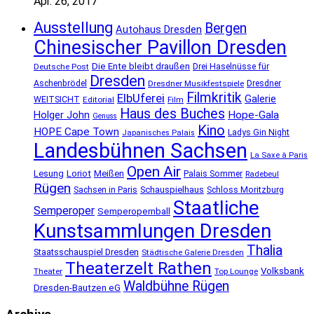
Apr. 26, 2017
Ausstellung
Bergen
Autohaus Dresden
Chinesischer Pavillon Dresden
Die Ente bleibt draußen
Deutsche Post
Drei Haselnüsse für
Dresden
Aschenbrödel
Dresdner Musikfestspiele
Dresdner
Filmkritik
ElbUferei
Galerie
WEITSICHT
Editorial
Film
Haus des Buches
Holger John
Hope-Gala
Genuss
Kino
HOPE Cape Town
Ladys Gin Night
Japanisches Palais
Landesbühnen Sachsen
La Saxe à Paris
Open Air
Lesung
Loriot
Meißen
Palais Sommer
Radebeul
Rügen
Schauspielhaus
Sachsen in Paris
Schloss Moritzburg
Staatliche
Semperoper
Semperopernball
Kunstsammlungen Dresden
Thalia
Staatsschauspiel Dresden
Städtische Galerie Dresden
Theaterzelt Rathen
Volksbank
Theater
Top Lounge
Waldbühne Rügen
Dresden-Bautzen eG