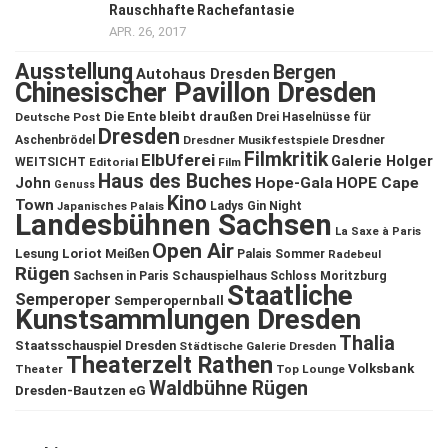
Rauschhafte Rachefantasie
APR. 26, 2017
Ausstellung
Bergen
Autohaus Dresden
Chinesischer Pavillon Dresden
Die Ente bleibt draußen
Deutsche Post
Drei Haselnüsse für
Dresden
Aschenbrödel
Dresdner Musikfestspiele
Dresdner
Filmkritik
ElbUferei
Galerie Holger
WEITSICHT
Editorial
Film
Haus des Buches
John
Hope-Gala
HOPE Cape
Genuss
Kino
Town
Ladys Gin Night
Japanisches Palais
Landesbühnen Sachsen
La Saxe à Paris
Open Air
Lesung
Loriot
Meißen
Palais Sommer
Radebeul
Rügen
Schauspielhaus
Sachsen in Paris
Schloss Moritzburg
Staatliche
Semperoper
Semperopernball
Kunstsammlungen Dresden
Thalia
Staatsschauspiel Dresden
Städtische Galerie Dresden
Theaterzelt Rathen
Volksbank
Theater
Top Lounge
Waldbühne Rügen
Dresden-Bautzen eG