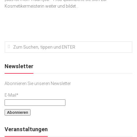
Kosmetikermeisterin weiter und bildet...
Kunst & Kultur
Lifestyle
Ausflug & Reise
Podcast
Top Branchen
SACHSEN IN PARIS
Newsletter
Abonnieren Sie unseren Newsletter
E-Mail*
Veranstaltungen