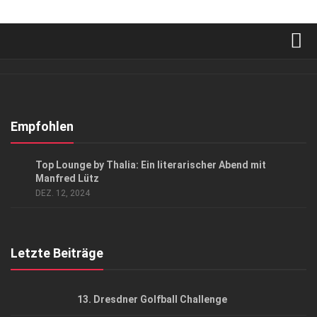
Verkaufsstellen
Abonnement
Kontakt, Impressum
Empfohlen
Datenschutzerklärung
EVENTS
Top Lounge by Thalia: Ein literarischer Abend mit
AGB
Manfred Lütz
DEZ. 12, 2024
Top Gesundheitsforum Dresden / Ostsachsen
Mediadaten
Letzte Beiträge
13. Dresdner Golfball Challenge