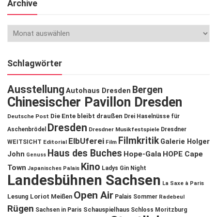
Archive
Schlagwörter
Ausstellung
Bergen
Autohaus Dresden
Chinesischer Pavillon Dresden
Die Ente bleibt draußen
Deutsche Post
Drei Haselnüsse für
Dresden
Aschenbrödel
Dresdner Musikfestspiele
Dresdner
Filmkritik
ElbUferei
Galerie Holger
WEITSICHT
Editorial
Film
Haus des Buches
John
Hope-Gala
HOPE Cape
Genuss
Kino
Town
Ladys Gin Night
Japanisches Palais
Landesbühnen Sachsen
La Saxe à Paris
Open Air
Lesung
Loriot
Meißen
Palais Sommer
Radebeul
Rügen
Schauspielhaus
Sachsen in Paris
Schloss Moritzburg