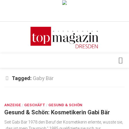
Verkaufsstellen
Abonnement
Kontakt, Impressum
Datenschutzerklärung
AGB
Architektur & Design
Tagged:
Gaby Bär
Top Gesundheitsforum Dresden / Ostsachsen
Events
Mediadaten
OKT. 10, 2017
Genuss
ANZEIGE
Geschäft
/
GESCHÄFT
/
GESUND & SCHÖN
Gesund & Schön: Kosmetikerin Gabi Bär
gesund & schön
Seit Gabi Bär 1978 den Beruf der Kosmetikerin erlernte, wusste sie,
Gesellschaft
„das ist mein Traumjob.“ 1985 qualifizierte sie sich zur