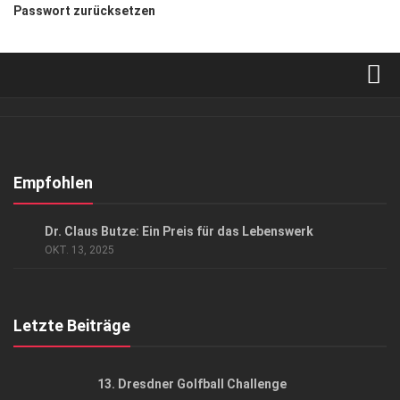
Passwort zurücksetzen
Verkaufsstellen
Abonnement
Kontakt, Impressum
Empfohlen
Datenschutzerklärung
GESCHÄFT
/
GESELLSCHAFT
Dr. Claus Butze: Ein Preis für das Lebenswerk
AGB
OKT. 13, 2025
Top Gesundheitsforum Dresden / Ostsachsen
Mediadaten
Letzte Beiträge
13. Dresdner Golfball Challenge