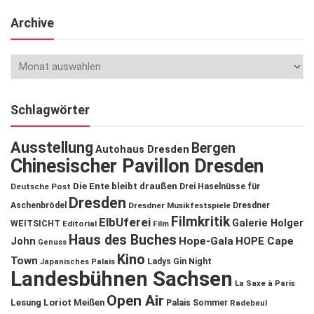
Archive
Schlagwörter
Ausstellung
Bergen
Autohaus Dresden
Chinesischer Pavillon Dresden
Die Ente bleibt draußen
Deutsche Post
Drei Haselnüsse für
Dresden
Aschenbrödel
Dresdner Musikfestspiele
Dresdner
Filmkritik
ElbUferei
Galerie Holger
WEITSICHT
Editorial
Film
Haus des Buches
John
Hope-Gala
HOPE Cape
Genuss
Kino
Town
Ladys Gin Night
Japanisches Palais
Landesbühnen Sachsen
La Saxe à Paris
Open Air
Lesung
Loriot
Meißen
Palais Sommer
Radebeul