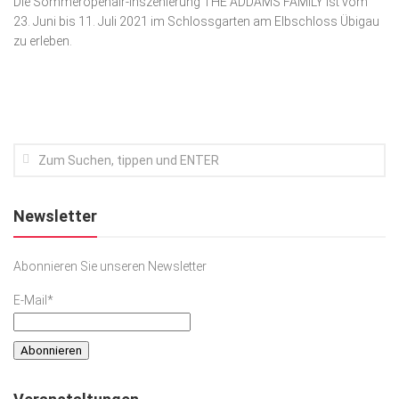
Die Sommeropenair-Inszenierung THE ADDAMS FAMILY ist vom
23. Juni bis 11. Juli 2021 im Schlossgarten am Elbschloss Übigau
Kunst & Kultur
zu erleben.
Lifestyle
Ausflug & Reise
Podcast
Top Branchen
SACHSEN IN PARIS
Newsletter
Abonnieren Sie unseren Newsletter
E-Mail*