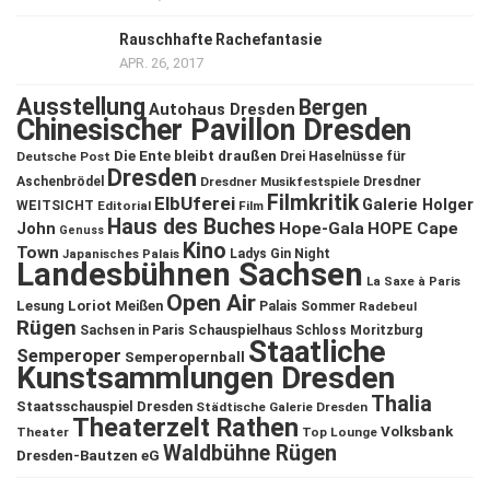
Rauschhafte Rachefantasie
APR. 26, 2017
Ausstellung
Bergen
Autohaus Dresden
Chinesischer Pavillon Dresden
Die Ente bleibt draußen
Deutsche Post
Drei Haselnüsse für
Dresden
Aschenbrödel
Dresdner Musikfestspiele
Dresdner
Filmkritik
ElbUferei
Galerie Holger
WEITSICHT
Editorial
Film
Haus des Buches
John
Hope-Gala
HOPE Cape
Genuss
Kino
Town
Ladys Gin Night
Japanisches Palais
Landesbühnen Sachsen
La Saxe à Paris
Open Air
Lesung
Loriot
Meißen
Palais Sommer
Radebeul
Rügen
Schauspielhaus
Sachsen in Paris
Schloss Moritzburg
Staatliche
Semperoper
Semperopernball
Kunstsammlungen Dresden
Thalia
Staatsschauspiel Dresden
Städtische Galerie Dresden
Theaterzelt Rathen
Volksbank
Theater
Top Lounge
Waldbühne Rügen
Dresden-Bautzen eG