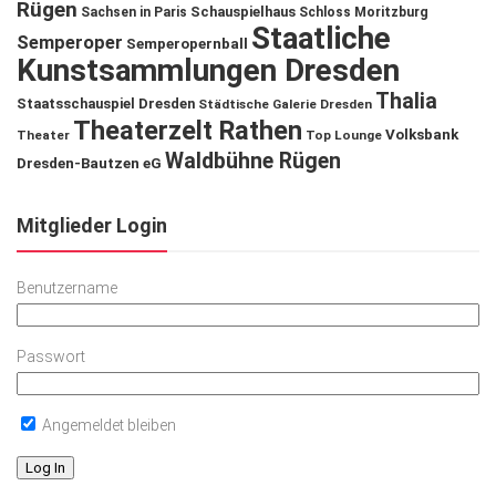
Rügen
Schauspielhaus
Sachsen in Paris
Schloss Moritzburg
Staatliche
Semperoper
Semperopernball
Kunstsammlungen Dresden
Thalia
Staatsschauspiel Dresden
Städtische Galerie Dresden
Theaterzelt Rathen
Volksbank
Theater
Top Lounge
Waldbühne Rügen
Dresden-Bautzen eG
Mitglieder Login
Benutzername
Passwort
Angemeldet bleiben