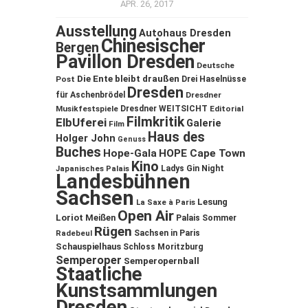
APR. 26, 2017
Ausstellung
Autohaus Dresden
Chinesischer
Bergen
Pavillon Dresden
Deutsche
Die Ente bleibt draußen
Post
Drei Haselnüsse
Dresden
für Aschenbrödel
Dresdner
Musikfestspiele
Dresdner WEITSICHT
Editorial
Filmkritik
ElbUferei
Galerie
Film
Haus des
Holger John
Genuss
Buches
Hope-Gala
HOPE Cape Town
Kino
Ladys Gin Night
Japanisches Palais
Landesbühnen
Sachsen
Lesung
La Saxe à Paris
Open Air
Loriot
Meißen
Palais Sommer
Rügen
Sachsen in Paris
Radebeul
Schauspielhaus
Schloss Moritzburg
Semperoper
Semperopernball
Staatliche
Kunstsammlungen
Dresden