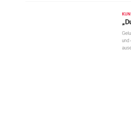
16,
2024
KUN
„D
Gelu
und 
ause