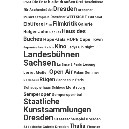
Die Ente bleibt draußen
Post
Drei Haselnüsse
Dresden
für Aschenbrödel
Dresdner
Musikfestspiele
Dresdner WEITSICHT
Editorial
Filmkritik
ElbUferei
Galerie
Film
Haus des
Holger John
Genuss
Buches
Hope-Gala
HOPE Cape Town
Kino
Ladys Gin Night
Japanisches Palais
Landesbühnen
Sachsen
Lesung
La Saxe à Paris
Open Air
Loriot
Meißen
Palais Sommer
Rügen
Sachsen in Paris
Radebeul
Schauspielhaus
Schloss Moritzburg
Semperoper
Semperopernball
Staatliche
Kunstsammlungen
Dresden
Staatsschauspiel Dresden
Thalia
Städtische Galerie Dresden
Theater