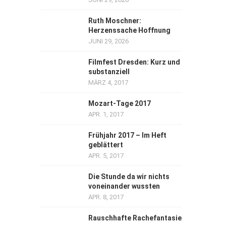
Ruth Moschner:
Herzenssache Hoffnung
JUNI 29, 2026
Filmfest Dresden: Kurz und
substanziell
MÄRZ 4, 2017
Mozart-Tage 2017
APR. 1, 2017
Frühjahr 2017 – Im Heft
geblättert
APR. 5, 2017
Die Stunde da wir nichts
voneinander wussten
APR. 8, 2017
Rauschhafte Rachefantasie