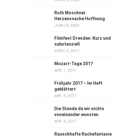
Ruth Moschner:
Herzenssache Hoffnung
JUNI 29, 2026
Filmfest Dresden: Kurz und
substanziell
MÄRZ 4, 2017
Mozart-Tage 2017
APR. 1, 2017
Frühjahr 2017 – Im Heft
geblättert
APR. 5, 2017
Die Stunde da wir nichts
voneinander wussten
APR. 8, 2017
Rauschhafte Rachefantasie