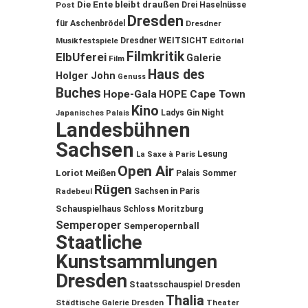
Die Ente bleibt draußen
Post
Drei Haselnüsse
Dresden
für Aschenbrödel
Dresdner
Musikfestspiele
Dresdner WEITSICHT
Editorial
Filmkritik
ElbUferei
Galerie
Film
Haus des
Holger John
Genuss
Buches
Hope-Gala
HOPE Cape Town
Kino
Ladys Gin Night
Japanisches Palais
Landesbühnen
Sachsen
Lesung
La Saxe à Paris
Open Air
Loriot
Meißen
Palais Sommer
Rügen
Sachsen in Paris
Radebeul
Schauspielhaus
Schloss Moritzburg
Semperoper
Semperopernball
Staatliche
Kunstsammlungen
Dresden
Staatsschauspiel Dresden
Thalia
Städtische Galerie Dresden
Theater