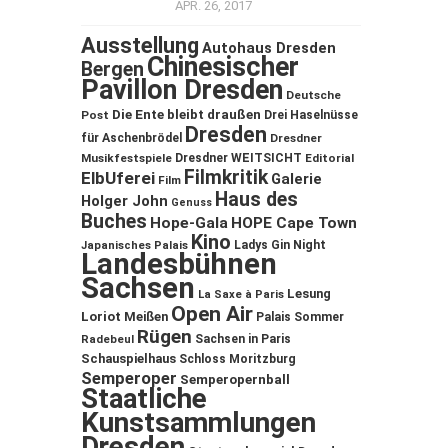
APR. 26, 2017
Ausstellung
Autohaus Dresden
Chinesischer
Bergen
Pavillon Dresden
Deutsche
Die Ente bleibt draußen
Post
Drei Haselnüsse
Dresden
für Aschenbrödel
Dresdner
Musikfestspiele
Dresdner WEITSICHT
Editorial
Filmkritik
ElbUferei
Galerie
Film
Haus des
Holger John
Genuss
Buches
Hope-Gala
HOPE Cape Town
Kino
Ladys Gin Night
Japanisches Palais
Landesbühnen
Sachsen
Lesung
La Saxe à Paris
Open Air
Loriot
Meißen
Palais Sommer
Rügen
Sachsen in Paris
Radebeul
Schauspielhaus
Schloss Moritzburg
Semperoper
Semperopernball
Staatliche
Kunstsammlungen
Dresden