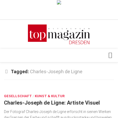
Verkaufsstellen
Abonnement
Kontakt, Impressum
Datenschutzerklärung
AGB
Architektur & Design
Tagged:
Charles-Joseph de Ligne
Top Gesundheitsforum Dresden / Ostsachsen
Events
Mediadaten
JUNI 25, 2026
Genuss
GESELLSCHAFT
Geschäft
/
KUNST & KULTUR
Charles-Joseph de Ligne: Artiste Visuel
gesund & schön
Der Fotograf Charles-Joseph de Ligne erforscht in seinen Werken
Gesellschaft
die Grenzen der Farbe und schafft ausdrucksstarke und bisweilen