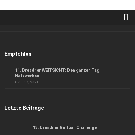
Verkaufsstellen
Abonnement
Kontakt, Impressum
Empfohlen
Datenschutzerklärung
ANZEIGE
/
EVENTS
/
GESCHÄFT
11. Dresdner WEITSICHT: Den ganzen Tag
AGB
Netzwerken
OKT. 14, 2021
Top Gesundheitsforum Dresden / Ostsachsen
Mediadaten
Letzte Beiträge
13. Dresdner Golfball Challenge