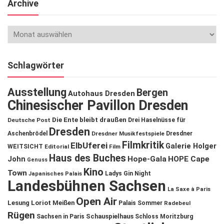
Archive
Schlagwörter
Ausstellung
Bergen
Autohaus Dresden
Chinesischer Pavillon Dresden
Die Ente bleibt draußen
Deutsche Post
Drei Haselnüsse für
Dresden
Aschenbrödel
Dresdner Musikfestspiele
Dresdner
Filmkritik
ElbUferei
Galerie Holger
WEITSICHT
Editorial
Film
Haus des Buches
John
Hope-Gala
HOPE Cape
Genuss
Kino
Town
Ladys Gin Night
Japanisches Palais
Landesbühnen Sachsen
La Saxe à Paris
Open Air
Lesung
Loriot
Meißen
Palais Sommer
Radebeul
Rügen
Schauspielhaus
Sachsen in Paris
Schloss Moritzburg