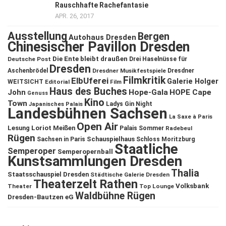
Rauschhafte Rachefantasie
APR. 26, 2017
Ausstellung
Bergen
Autohaus Dresden
Chinesischer Pavillon Dresden
Die Ente bleibt draußen
Deutsche Post
Drei Haselnüsse für
Dresden
Aschenbrödel
Dresdner Musikfestspiele
Dresdner
Filmkritik
ElbUferei
Galerie Holger
WEITSICHT
Editorial
Film
Haus des Buches
John
Hope-Gala
HOPE Cape
Genuss
Kino
Town
Ladys Gin Night
Japanisches Palais
Landesbühnen Sachsen
La Saxe à Paris
Open Air
Lesung
Loriot
Meißen
Palais Sommer
Radebeul
Rügen
Schauspielhaus
Sachsen in Paris
Schloss Moritzburg
Staatliche
Semperoper
Semperopernball
Kunstsammlungen Dresden
Thalia
Staatsschauspiel Dresden
Städtische Galerie Dresden
Theaterzelt Rathen
Volksbank
Theater
Top Lounge
Waldbühne Rügen
Dresden-Bautzen eG