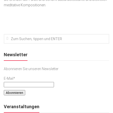
meditative Kompositionen.
Kunst & Kultur
Lifestyle
Ausflug & Reise
Podcast
Top Branchen
SACHSEN IN PARIS
Newsletter
Abonnieren Sie unseren Newsletter
E-Mail*
Veranstaltungen