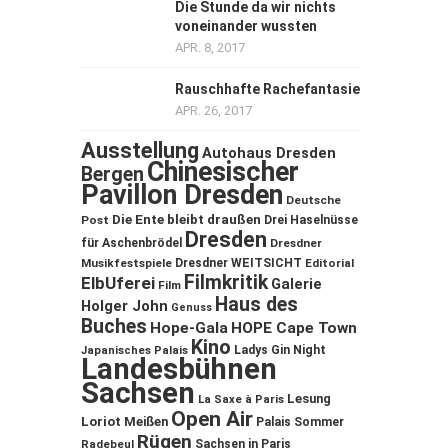
Die Stunde da wir nichts
voneinander wussten
APR. 8, 2017
Rauschhafte Rachefantasie
APR. 26, 2017
Ausstellung
Autohaus Dresden
Chinesischer
Bergen
Pavillon Dresden
Deutsche
Die Ente bleibt draußen
Post
Drei Haselnüsse
Dresden
für Aschenbrödel
Dresdner
Musikfestspiele
Dresdner WEITSICHT
Editorial
Filmkritik
ElbUferei
Galerie
Film
Haus des
Holger John
Genuss
Buches
Hope-Gala
HOPE Cape Town
Kino
Ladys Gin Night
Japanisches Palais
Landesbühnen
Sachsen
Lesung
La Saxe à Paris
Open Air
Loriot
Meißen
Palais Sommer
Rügen
Sachsen in Paris
Radebeul