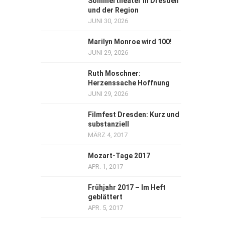
Sommertheater in Dresden
und der Region
JUNI 30, 2026
Marilyn Monroe wird 100!
JUNI 29, 2026
Ruth Moschner:
Herzenssache Hoffnung
JUNI 29, 2026
Filmfest Dresden: Kurz und
substanziell
MÄRZ 4, 2017
Mozart-Tage 2017
APR. 1, 2017
Frühjahr 2017 – Im Heft
geblättert
APR. 5, 2017