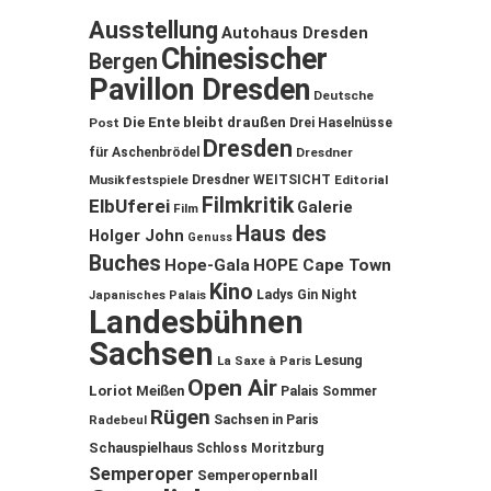
Ausstellung
Autohaus Dresden
Chinesischer
Bergen
Pavillon Dresden
Deutsche
Die Ente bleibt draußen
Post
Drei Haselnüsse
Dresden
für Aschenbrödel
Dresdner
Musikfestspiele
Dresdner WEITSICHT
Editorial
Filmkritik
ElbUferei
Galerie
Film
Haus des
Holger John
Genuss
Buches
Hope-Gala
HOPE Cape Town
Kino
Ladys Gin Night
Japanisches Palais
Landesbühnen
Sachsen
Lesung
La Saxe à Paris
Open Air
Loriot
Meißen
Palais Sommer
Rügen
Sachsen in Paris
Radebeul
Schauspielhaus
Schloss Moritzburg
Semperoper
Semperopernball