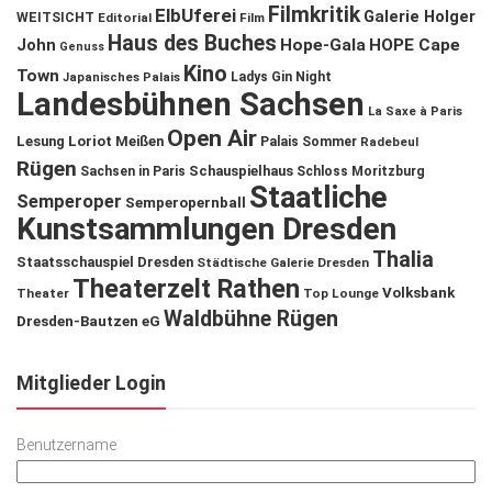
Filmkritik
ElbUferei
Galerie Holger
WEITSICHT
Editorial
Film
Haus des Buches
John
Hope-Gala
HOPE Cape
Genuss
Kino
Town
Ladys Gin Night
Japanisches Palais
Landesbühnen Sachsen
La Saxe à Paris
Open Air
Lesung
Loriot
Meißen
Palais Sommer
Radebeul
Rügen
Schauspielhaus
Sachsen in Paris
Schloss Moritzburg
Staatliche
Semperoper
Semperopernball
Kunstsammlungen Dresden
Thalia
Staatsschauspiel Dresden
Städtische Galerie Dresden
Theaterzelt Rathen
Volksbank
Theater
Top Lounge
Waldbühne Rügen
Dresden-Bautzen eG
Mitglieder Login
Benutzername