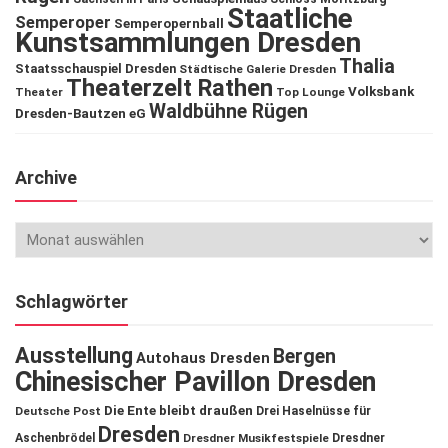
Staatliche
Semperoper
Semperopernball
Kunstsammlungen Dresden
Thalia
Staatsschauspiel Dresden
Städtische Galerie Dresden
Theaterzelt Rathen
Volksbank
Theater
Top Lounge
Waldbühne Rügen
Dresden-Bautzen eG
Archive
Schlagwörter
Ausstellung
Bergen
Autohaus Dresden
Chinesischer Pavillon Dresden
Die Ente bleibt draußen
Deutsche Post
Drei Haselnüsse für
Dresden
Aschenbrödel
Dresdner Musikfestspiele
Dresdner