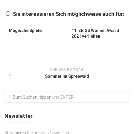
Kunst & Kultur
Sie interessieren Sich möglichweise auch für:
Lifestyle
Ausflug & Reise
Magische Spiele
11. ZEISS Women Award
2021 verliehen
Podcast
Top Branchen
SACHSEN IN PARIS
VORIGER BEITRAG:
Sommer im Spreewald
Newsletter
Abonnieren Sie unseren Newsletter