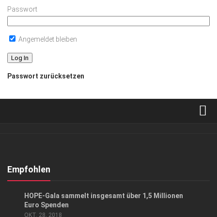
Passwort
Angemeldet bleiben
Passwort zurücksetzen
Verkaufsstellen
Abonnement
Kontakt, Impressum
Empfohlen
Datenschutzerklärung
GESELLSCHAFT
/
HIGHLIGHTS
HOPE-Gala sammelt insgesamt über 1,5 Millionen
AGB
Euro Spenden
OKT. 28, 2018