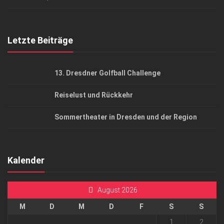
Top Gesundheitsforum Dresden / Ostsachsen
Mediadaten
Letzte Beiträge
13. Dresdner Golfball Challenge
Reiselust und Rückkehr
Sommertheater in Dresden und der Region
Kalender
August 2026
M
D
M
D
F
S
S
1
2