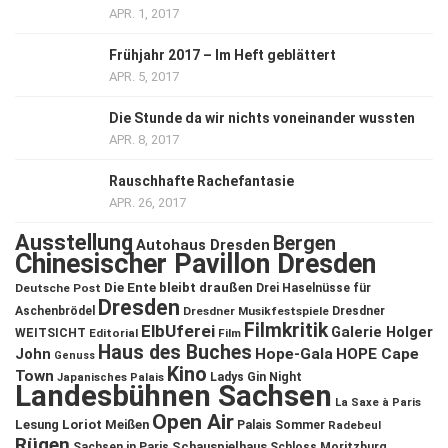
APR. 1, 2017
Frühjahr 2017 – Im Heft geblättert
APR. 5, 2017
Die Stunde da wir nichts voneinander wussten
APR. 8, 2017
Rauschhafte Rachefantasie
APR. 26, 2017
Ausstellung
Bergen
Autohaus Dresden
Chinesischer Pavillon Dresden
Die Ente bleibt draußen
Deutsche Post
Drei Haselnüsse für
Dresden
Aschenbrödel
Dresdner Musikfestspiele
Dresdner
Filmkritik
ElbUferei
Galerie Holger
WEITSICHT
Editorial
Film
Haus des Buches
John
Hope-Gala
HOPE Cape
Genuss
Kino
Town
Ladys Gin Night
Japanisches Palais
Landesbühnen Sachsen
La Saxe à Paris
Open Air
Lesung
Loriot
Meißen
Palais Sommer
Radebeul
Rügen
Schauspielhaus
Sachsen in Paris
Schloss Moritzburg