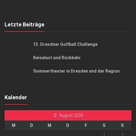
Top Gesundheitsforum Dresden / Ostsachsen
Mediadaten
Letzte Beiträge
13. Dresdner Golfball Challenge
Reiselust und Rückkehr
Sommertheater in Dresden und der Region
Kalender
August 2026
M
D
M
D
F
S
S
1
2