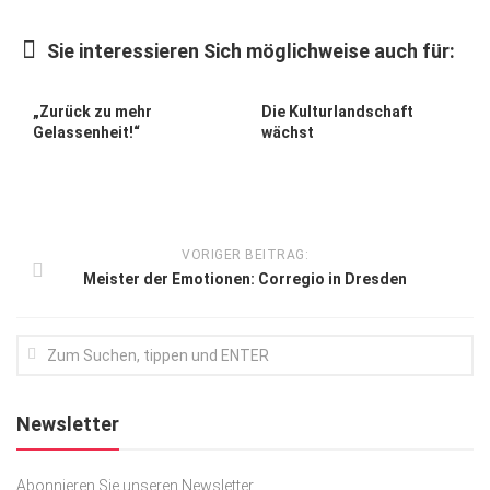
Kunst & Kultur
Sie interessieren Sich möglichweise auch für:
Lifestyle
Ausflug & Reise
„Zurück zu mehr
Die Kulturlandschaft
Gelassenheit!“
wächst
Podcast
Top Branchen
SACHSEN IN PARIS
VORIGER BEITRAG:
Meister der Emotionen: Corregio in Dresden
Newsletter
Abonnieren Sie unseren Newsletter