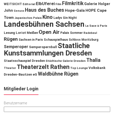
Filmkritik
ElbUferei
Galerie Holger
WEITSICHT
Editorial
Film
Haus des Buches
John
Hope-Gala
HOPE Cape
Genuss
Kino
Town
Ladys Gin Night
Japanisches Palais
Landesbühnen Sachsen
La Saxe à Paris
Open Air
Lesung
Loriot
Meißen
Palais Sommer
Radebeul
Rügen
Schauspielhaus
Sachsen in Paris
Schloss Moritzburg
Staatliche
Semperoper
Semperopernball
Kunstsammlungen Dresden
Thalia
Staatsschauspiel Dresden
Städtische Galerie Dresden
Theaterzelt Rathen
Volksbank
Theater
Top Lounge
Waldbühne Rügen
Dresden-Bautzen eG
Mitglieder Login
Benutzername