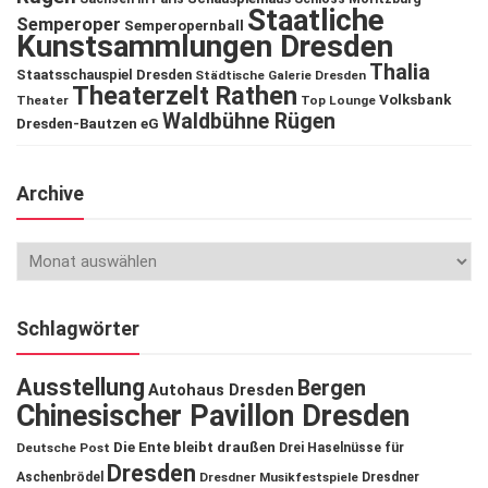
Staatliche
Semperoper
Semperopernball
Kunstsammlungen Dresden
Thalia
Staatsschauspiel Dresden
Städtische Galerie Dresden
Theaterzelt Rathen
Volksbank
Theater
Top Lounge
Waldbühne Rügen
Dresden-Bautzen eG
Archive
Schlagwörter
Ausstellung
Bergen
Autohaus Dresden
Chinesischer Pavillon Dresden
Die Ente bleibt draußen
Deutsche Post
Drei Haselnüsse für
Dresden
Aschenbrödel
Dresdner Musikfestspiele
Dresdner