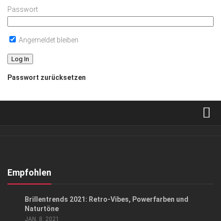
Passwort
Angemeldet bleiben
Passwort zurücksetzen
Verkaufsstellen
Abonnement
Kontakt, Impressum
Empfohlen
Datenschutzerklärung
LIFESTYLE
Brillentrends 2021: Retro-Vibes, Powerfarben und
AGB
Naturtöne
JAN. 8, 2021