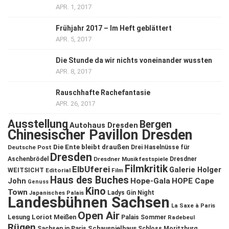
APR. 1, 2017
Frühjahr 2017 – Im Heft geblättert
APR. 5, 2017
Die Stunde da wir nichts voneinander wussten
APR. 8, 2017
Rauschhafte Rachefantasie
APR. 26, 2017
Ausstellung
Bergen
Autohaus Dresden
Chinesischer Pavillon Dresden
Die Ente bleibt draußen
Deutsche Post
Drei Haselnüsse für
Dresden
Aschenbrödel
Dresdner Musikfestspiele
Dresdner
Filmkritik
ElbUferei
Galerie Holger
WEITSICHT
Editorial
Film
Haus des Buches
John
Hope-Gala
HOPE Cape
Genuss
Kino
Town
Ladys Gin Night
Japanisches Palais
Landesbühnen Sachsen
La Saxe à Paris
Open Air
Lesung
Loriot
Meißen
Palais Sommer
Radebeul
Rügen
Schauspielhaus
Sachsen in Paris
Schloss Moritzburg