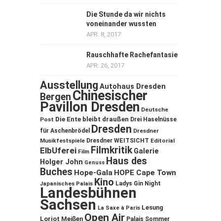
Die Stunde da wir nichts
voneinander wussten
APR. 8, 2017
Rauschhafte Rachefantasie
APR. 26, 2017
Ausstellung
Autohaus Dresden
Chinesischer
Bergen
Pavillon Dresden
Deutsche
Die Ente bleibt draußen
Post
Drei Haselnüsse
Dresden
für Aschenbrödel
Dresdner
Musikfestspiele
Dresdner WEITSICHT
Editorial
Filmkritik
ElbUferei
Galerie
Film
Haus des
Holger John
Genuss
Buches
Hope-Gala
HOPE Cape Town
Kino
Ladys Gin Night
Japanisches Palais
Landesbühnen
Sachsen
Lesung
La Saxe à Paris
Open Air
Loriot
Meißen
Palais Sommer