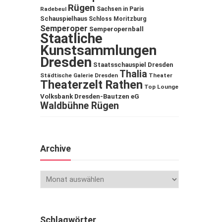
Rügen
Sachsen in Paris
Radebeul
Schauspielhaus
Schloss Moritzburg
Semperoper
Semperopernball
Staatliche
Kunstsammlungen
Dresden
Staatsschauspiel Dresden
Thalia
Städtische Galerie Dresden
Theater
Theaterzelt Rathen
Top Lounge
Volksbank Dresden-Bautzen eG
Waldbühne Rügen
Archive
Schlagwörter