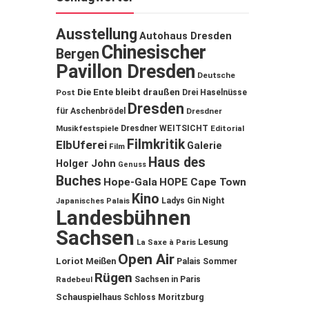
Ausstellung
Autohaus Dresden
Chinesischer
Bergen
Pavillon Dresden
Deutsche
Die Ente bleibt draußen
Post
Drei Haselnüsse
Dresden
für Aschenbrödel
Dresdner
Musikfestspiele
Dresdner WEITSICHT
Editorial
Filmkritik
ElbUferei
Galerie
Film
Haus des
Holger John
Genuss
Buches
Hope-Gala
HOPE Cape Town
Kino
Ladys Gin Night
Japanisches Palais
Landesbühnen
Sachsen
Lesung
La Saxe à Paris
Open Air
Loriot
Meißen
Palais Sommer
Rügen
Sachsen in Paris
Radebeul
Schauspielhaus
Schloss Moritzburg