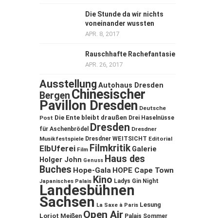
Die Stunde da wir nichts
voneinander wussten
APR. 8, 2017
Rauschhafte Rachefantasie
APR. 26, 2017
Ausstellung
Autohaus Dresden
Chinesischer
Bergen
Pavillon Dresden
Deutsche
Die Ente bleibt draußen
Post
Drei Haselnüsse
Dresden
für Aschenbrödel
Dresdner
Musikfestspiele
Dresdner WEITSICHT
Editorial
Filmkritik
ElbUferei
Galerie
Film
Haus des
Holger John
Genuss
Buches
Hope-Gala
HOPE Cape Town
Kino
Ladys Gin Night
Japanisches Palais
Landesbühnen
Sachsen
Lesung
La Saxe à Paris
Open Air
Loriot
Meißen
Palais Sommer