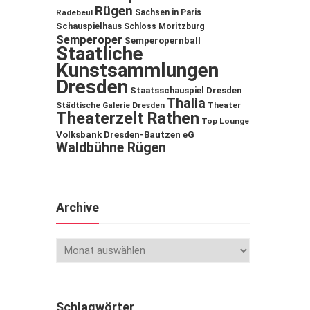
Rügen
Sachsen in Paris
Radebeul
Schauspielhaus
Schloss Moritzburg
Semperoper
Semperopernball
Staatliche
Kunstsammlungen
Dresden
Staatsschauspiel Dresden
Thalia
Städtische Galerie Dresden
Theater
Theaterzelt Rathen
Top Lounge
Volksbank Dresden-Bautzen eG
Waldbühne Rügen
Archive
Schlagwörter