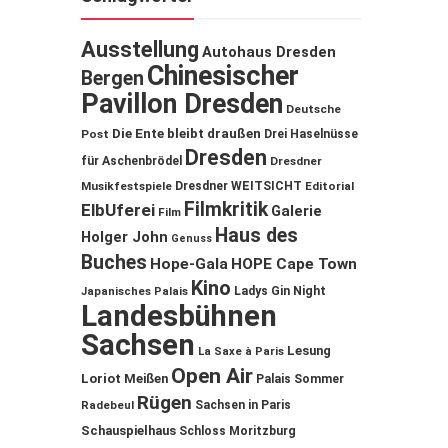
Ausstellung
Autohaus Dresden
Chinesischer
Bergen
Pavillon Dresden
Deutsche
Die Ente bleibt draußen
Post
Drei Haselnüsse
Dresden
für Aschenbrödel
Dresdner
Musikfestspiele
Dresdner WEITSICHT
Editorial
Filmkritik
ElbUferei
Galerie
Film
Haus des
Holger John
Genuss
Buches
Hope-Gala
HOPE Cape Town
Kino
Ladys Gin Night
Japanisches Palais
Landesbühnen
Sachsen
Lesung
La Saxe à Paris
Open Air
Loriot
Meißen
Palais Sommer
Rügen
Sachsen in Paris
Radebeul
Schauspielhaus
Schloss Moritzburg