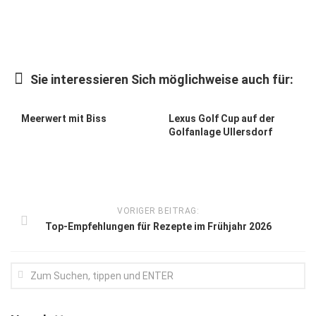
Kunst & Kultur
Lifestyle
Ausflug & Reise
Sie interessieren Sich möglichweise auch für:
Podcast
Meerwert mit Biss
Lexus Golf Cup auf der
Top Branchen
Golfanlage Ullersdorf
SACHSEN IN PARIS
VORIGER BEITRAG:
Top-Empfehlungen für Rezepte im Frühjahr 2026