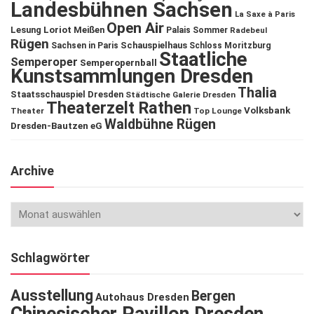
Landesbühnen Sachsen
La Saxe à Paris
Open Air
Lesung
Loriot
Meißen
Palais Sommer
Radebeul
Rügen
Schauspielhaus
Sachsen in Paris
Schloss Moritzburg
Staatliche
Semperoper
Semperopernball
Kunstsammlungen Dresden
Thalia
Staatsschauspiel Dresden
Städtische Galerie Dresden
Theaterzelt Rathen
Volksbank
Theater
Top Lounge
Waldbühne Rügen
Dresden-Bautzen eG
Archive
Schlagwörter
Ausstellung
Bergen
Autohaus Dresden