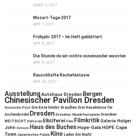
MÄRZ 4, 2017
Mozart-Tage 2017
APR. 1, 2017
Frühjahr 2017 – Im Heft geblättert
APR. 5, 2017
Die Stunde da wir nichts voneinander wussten
APR. 8, 2017
Rauschhafte Rachefantasie
APR. 26, 2017
Ausstellung
Bergen
Autohaus Dresden
Chinesischer Pavillon Dresden
Die Ente bleibt draußen
Deutsche Post
Drei Haselnüsse für
Dresden
Aschenbrödel
Dresdner Musikfestspiele
Dresdner
Filmkritik
ElbUferei
Galerie Holger
WEITSICHT
Editorial
Film
Haus des Buches
John
Hope-Gala
HOPE Cape
Genuss
Kino
Town
Ladys Gin Night
Japanisches Palais