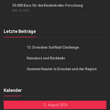
Datenschutzerklärung
CHARITY
/
GESELLSCHAFT
/
HIGHLIGHTS
30.000 Euro für die Kinderkrebs-Forschung
AGB
MAI 18, 2021
Top Gesundheitsforum Dresden / Ostsachsen
Mediadaten
Letzte Beiträge
13. Dresdner Golfball Challenge
Reiselust und Rückkehr
Sommertheater in Dresden und der Region
Kalender
August 2026