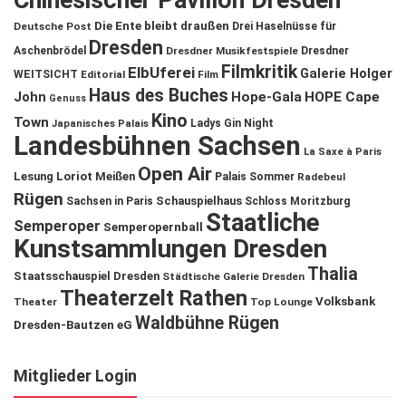
Chinesischer Pavillon Dresden
Die Ente bleibt draußen
Deutsche Post
Drei Haselnüsse für
Dresden
Aschenbrödel
Dresdner Musikfestspiele
Dresdner
Filmkritik
ElbUferei
Galerie Holger
WEITSICHT
Editorial
Film
Haus des Buches
John
Hope-Gala
HOPE Cape
Genuss
Kino
Town
Ladys Gin Night
Japanisches Palais
Landesbühnen Sachsen
La Saxe à Paris
Open Air
Lesung
Loriot
Meißen
Palais Sommer
Radebeul
Rügen
Schauspielhaus
Sachsen in Paris
Schloss Moritzburg
Staatliche
Semperoper
Semperopernball
Kunstsammlungen Dresden
Thalia
Staatsschauspiel Dresden
Städtische Galerie Dresden
Theaterzelt Rathen
Volksbank
Theater
Top Lounge
Waldbühne Rügen
Dresden-Bautzen eG
Mitglieder Login