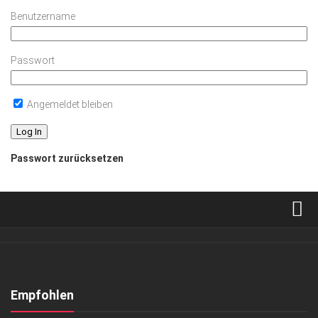
Benutzername
Passwort
Angemeldet bleiben
Passwort zurücksetzen
Verkaufsstellen
Abonnement
Kontakt, Impressum
Empfohlen