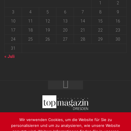
1
2
3
4
5
6
7
8
9
10
11
12
13
14
15
16
17
18
19
20
21
22
23
24
25
26
27
28
29
30
31
« Juli
2026 progressmedia Verlag & Werbeagentur GmbH • Bautzner
Wir verwenden Cookies, um die Website für Sie zu
Landstraße 62 • 01324 Dresden
personalisieren und um zu analysieren, wie unsere Website