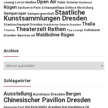
Open Air
Lesung
Loriot
Meißen
Palais Sommer
Radebeul
Rügen
Schauspielhaus
Sachsen in Paris
Schloss Moritzburg
Staatliche
Semperoper
Semperopernball
Kunstsammlungen Dresden
Thalia
Staatsschauspiel Dresden
Städtische Galerie Dresden
Theaterzelt Rathen
Volksbank
Theater
Top Lounge
Waldbühne Rügen
Dresden-Bautzen eG
Archive
Schlagwörter
Ausstellung
Bergen
Autohaus Dresden
Chinesischer Pavillon Dresden
Die Ente bleibt draußen
Deutsche Post
Drei Haselnüsse für