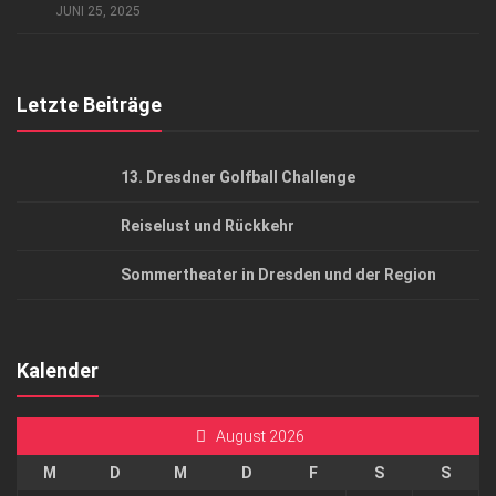
AGB
JUNI 25, 2025
Top Gesundheitsforum Dresden / Ostsachsen
Mediadaten
Letzte Beiträge
13. Dresdner Golfball Challenge
Reiselust und Rückkehr
Sommertheater in Dresden und der Region
Kalender
August 2026
M
D
M
D
F
S
S