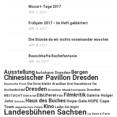
Mozart-Tage 2017
APR. 1, 2017
Frühjahr 2017 – Im Heft geblättert
APR. 5, 2017
Die Stunde da wir nichts voneinander wussten
APR. 8, 2017
Rauschhafte Rachefantasie
APR. 26, 2017
Ausstellung
Bergen
Autohaus Dresden
Chinesischer Pavillon Dresden
Die Ente bleibt draußen
Deutsche Post
Drei Haselnüsse für
Dresden
Aschenbrödel
Dresdner Musikfestspiele
Dresdner
Filmkritik
ElbUferei
Galerie Holger
WEITSICHT
Editorial
Film
Haus des Buches
John
Hope-Gala
HOPE Cape
Genuss
Kino
Town
Ladys Gin Night
Japanisches Palais
Landesbühnen Sachsen
La Saxe à Paris