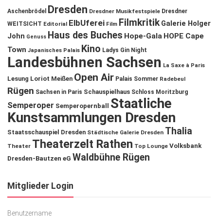
Dresden
Aschenbrödel
Dresdner Musikfestspiele
Dresdner
Filmkritik
ElbUferei
Galerie Holger
WEITSICHT
Editorial
Film
Haus des Buches
John
Hope-Gala
HOPE Cape
Genuss
Kino
Town
Ladys Gin Night
Japanisches Palais
Landesbühnen Sachsen
La Saxe à Paris
Open Air
Lesung
Loriot
Meißen
Palais Sommer
Radebeul
Rügen
Schauspielhaus
Sachsen in Paris
Schloss Moritzburg
Staatliche
Semperoper
Semperopernball
Kunstsammlungen Dresden
Thalia
Staatsschauspiel Dresden
Städtische Galerie Dresden
Theaterzelt Rathen
Volksbank
Theater
Top Lounge
Waldbühne Rügen
Dresden-Bautzen eG
Mitglieder Login
Benutzername