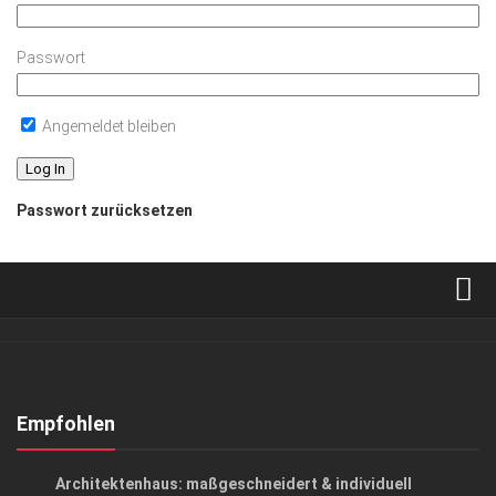
Passwort
Angemeldet bleiben
Passwort zurücksetzen
Verkaufsstellen
Abonnement
Kontakt, Impressum
Empfohlen
Datenschutzerklärung
ANZEIGE
/
ARCHITEKTUR & DESIGN
/
LIFESTYLE
Architektenhaus: maßgeschneidert & individuell