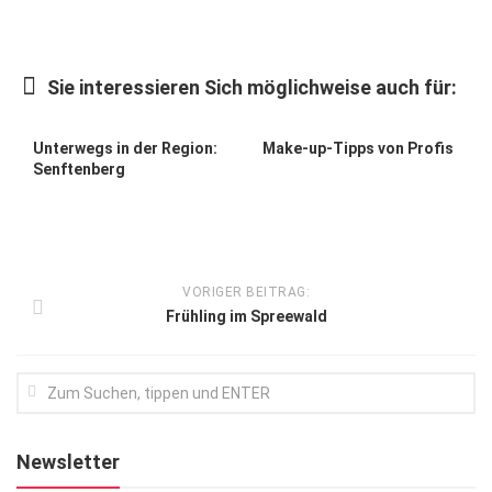
Kunst & Kultur
Lifestyle
Sie interessieren Sich möglichweise auch für:
Ausflug & Reise
Unterwegs in der Region:
Make-up-Tipps von Profis
Podcast
Senftenberg
Top Branchen
SACHSEN IN PARIS
VORIGER BEITRAG:
Frühling im Spreewald
Newsletter