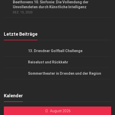
Beethovens 10. Sinfonie: Die Vollendung der
AGB
Unvollendeten durch Künstliche Intelligenz
DEZ. 15, 2020
Top Gesundheitsforum Dresden / Ostsachsen
Mediadaten
Letzte Beiträge
13. Dresdner Golfball Challenge
Reiselust und Rückkehr
Sommertheater in Dresden und der Region
Kalender
August 2026