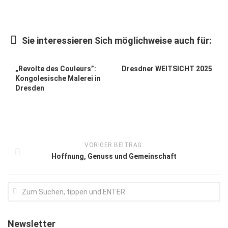
Kunst & Kultur
Lifestyle
Sie interessieren Sich möglichweise auch für:
Ausflug & Reise
„Revolte des Couleurs”:
Dresdner WEITSICHT 2025
Podcast
Kongolesische Malerei in
Dresden
Top Branchen
SACHSEN IN PARIS
VORIGER BEITRAG:
Hoffnung, Genuss und Gemeinschaft
Newsletter