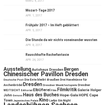
MÄRZ 4, 2017
Mozart-Tage 2017
APR. 1, 2017
Frühjahr 2017 – Im Heft geblättert
APR. 5, 2017
Die Stunde da wir nichts voneinander wussten
APR. 8, 2017
Rauschhafte Rachefantasie
APR. 26, 2017
Ausstellung
Bergen
Autohaus Dresden
Chinesischer Pavillon Dresden
Die Ente bleibt draußen
Deutsche Post
Drei Haselnüsse für
Dresden
Aschenbrödel
Dresdner Musikfestspiele
Dresdner
Filmkritik
ElbUferei
Galerie Holger
WEITSICHT
Editorial
Film
Haus des Buches
John
Hope-Gala
HOPE Cape
Genuss
Kino
Town
Ladys Gin Night
Japanisches Palais