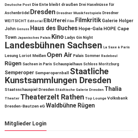
Die Ente bleibt draußen
Deutsche Post
Drei Haselnüsse für
Dresden
Aschenbrödel
Dresdner Musikfestspiele
Dresdner
Filmkritik
ElbUferei
Galerie Holger
WEITSICHT
Editorial
Film
Haus des Buches
John
Hope-Gala
HOPE Cape
Genuss
Kino
Town
Ladys Gin Night
Japanisches Palais
Landesbühnen Sachsen
La Saxe à Paris
Open Air
Lesung
Loriot
Meißen
Palais Sommer
Radebeul
Rügen
Schauspielhaus
Sachsen in Paris
Schloss Moritzburg
Staatliche
Semperoper
Semperopernball
Kunstsammlungen Dresden
Thalia
Staatsschauspiel Dresden
Städtische Galerie Dresden
Theaterzelt Rathen
Volksbank
Theater
Top Lounge
Waldbühne Rügen
Dresden-Bautzen eG
Mitglieder Login