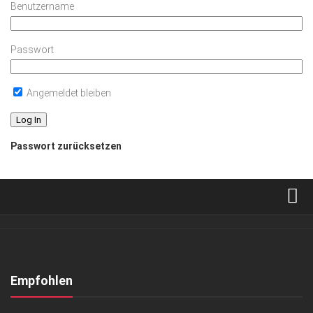
Benutzername
Passwort
Angemeldet bleiben
Passwort zurücksetzen
Verkaufsstellen
Abonnement
Kontakt, Impressum
Empfohlen
Datenschutzerklärung
KUNST & KULTUR