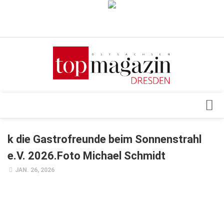
Verkaufsstellen
Abonnement
Kontakt, Impressum
Datenschutzerklärung
AGB
Architektur & Design
k die Gastrofreunde beim Sonnenstrahl
Top Gesundheitsforum Dresden / Ostsachsen
Events
e.V. 2026.Foto Michael Schmidt
Mediadaten
Genuss
JAN. 26, 2026
Geschäft
gesund & schön
Gesellschaft