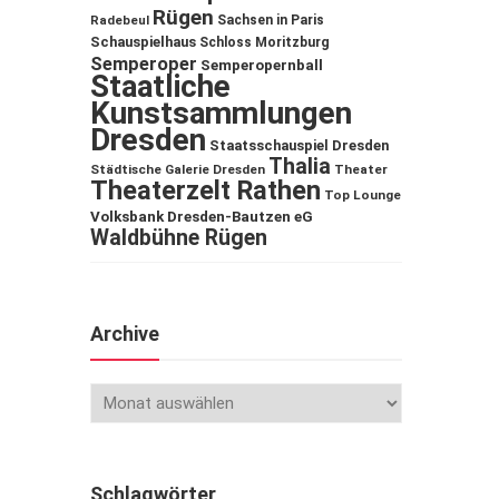
Rügen
Sachsen in Paris
Radebeul
Schauspielhaus
Schloss Moritzburg
Semperoper
Semperopernball
Staatliche
Kunstsammlungen
Dresden
Staatsschauspiel Dresden
Thalia
Städtische Galerie Dresden
Theater
Theaterzelt Rathen
Top Lounge
Volksbank Dresden-Bautzen eG
Waldbühne Rügen
Archive
Schlagwörter