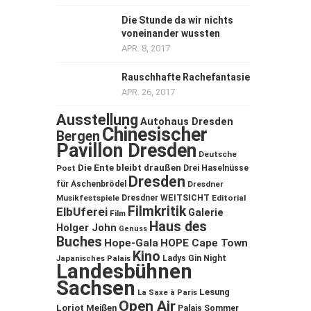
Die Stunde da wir nichts
voneinander wussten
APR. 8, 2017
Rauschhafte Rachefantasie
APR. 26, 2017
Ausstellung
Autohaus Dresden
Chinesischer
Bergen
Pavillon Dresden
Deutsche
Die Ente bleibt draußen
Post
Drei Haselnüsse
Dresden
für Aschenbrödel
Dresdner
Musikfestspiele
Dresdner WEITSICHT
Editorial
Filmkritik
ElbUferei
Galerie
Film
Haus des
Holger John
Genuss
Buches
Hope-Gala
HOPE Cape Town
Kino
Ladys Gin Night
Japanisches Palais
Landesbühnen
Sachsen
Lesung
La Saxe à Paris
Open Air
Loriot
Meißen
Palais Sommer