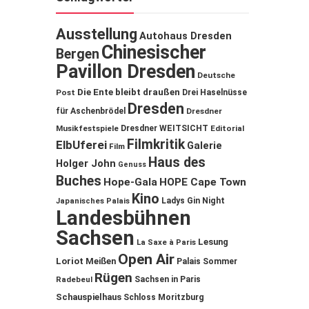
Ausstellung
Autohaus Dresden
Chinesischer
Bergen
Pavillon Dresden
Deutsche
Die Ente bleibt draußen
Post
Drei Haselnüsse
Dresden
für Aschenbrödel
Dresdner
Musikfestspiele
Dresdner WEITSICHT
Editorial
Filmkritik
ElbUferei
Galerie
Film
Haus des
Holger John
Genuss
Buches
Hope-Gala
HOPE Cape Town
Kino
Ladys Gin Night
Japanisches Palais
Landesbühnen
Sachsen
Lesung
La Saxe à Paris
Open Air
Loriot
Meißen
Palais Sommer
Rügen
Sachsen in Paris
Radebeul
Schauspielhaus
Schloss Moritzburg