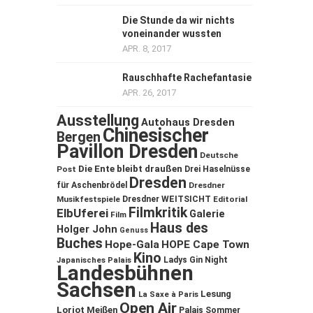
Die Stunde da wir nichts
voneinander wussten
APR. 8, 2017
Rauschhafte Rachefantasie
APR. 26, 2017
Ausstellung
Autohaus Dresden
Chinesischer
Bergen
Pavillon Dresden
Deutsche
Die Ente bleibt draußen
Post
Drei Haselnüsse
Dresden
für Aschenbrödel
Dresdner
Musikfestspiele
Dresdner WEITSICHT
Editorial
Filmkritik
ElbUferei
Galerie
Film
Haus des
Holger John
Genuss
Buches
Hope-Gala
HOPE Cape Town
Kino
Ladys Gin Night
Japanisches Palais
Landesbühnen
Sachsen
Lesung
La Saxe à Paris
Open Air
Loriot
Meißen
Palais Sommer