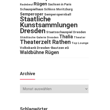
Rügen
Sachsen in Paris
Radebeul
Schauspielhaus
Schloss Moritzburg
Semperoper
Semperopernball
Staatliche
Kunstsammlungen
Dresden
Staatsschauspiel Dresden
Thalia
Städtische Galerie Dresden
Theater
Theaterzelt Rathen
Top Lounge
Volksbank Dresden-Bautzen eG
Waldbühne Rügen
Archive
Schlagwörter