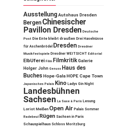
Ausstellung
Autohaus Dresden
Chinesischer
Bergen
Pavillon Dresden
Deutsche
Die Ente bleibt draußen
Post
Drei Haselnüsse
Dresden
für Aschenbrödel
Dresdner
Musikfestspiele
Dresdner WEITSICHT
Editorial
Filmkritik
ElbUferei
Galerie
Film
Haus des
Holger John
Genuss
Buches
Hope-Gala
HOPE Cape Town
Kino
Ladys Gin Night
Japanisches Palais
Landesbühnen
Sachsen
Lesung
La Saxe à Paris
Open Air
Loriot
Meißen
Palais Sommer
Rügen
Sachsen in Paris
Radebeul
Schauspielhaus
Schloss Moritzburg