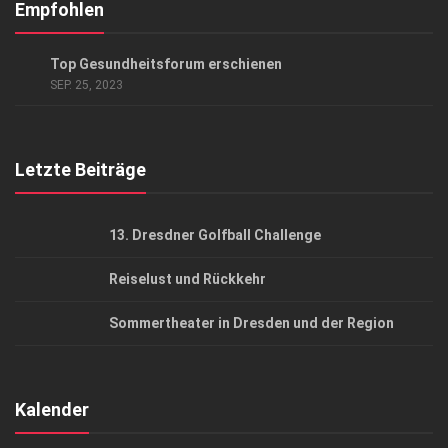
Kontakt, Impressum
Empfohlen
Datenschutzerklärung
GESUND & SCHÖN
/
HIGHLIGHTS
Top Gesundheitsforum erschienen
AGB
SEP. 25, 2023
Top Gesundheitsforum Dresden / Ostsachsen
Mediadaten
Letzte Beiträge
13. Dresdner Golfball Challenge
Reiselust und Rückkehr
Sommertheater in Dresden und der Region
Kalender