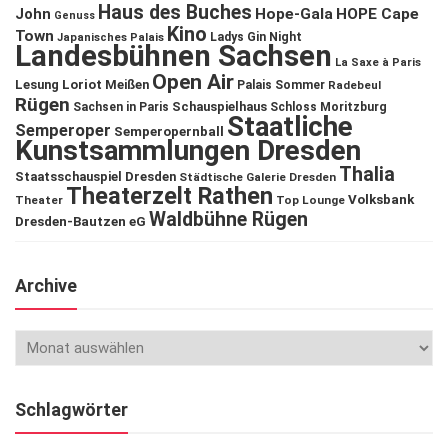
Haus des Buches
John
Hope-Gala
HOPE Cape
Genuss
Kino
Town
Ladys Gin Night
Japanisches Palais
Landesbühnen Sachsen
La Saxe à Paris
Open Air
Lesung
Loriot
Meißen
Palais Sommer
Radebeul
Rügen
Schauspielhaus
Sachsen in Paris
Schloss Moritzburg
Staatliche
Semperoper
Semperopernball
Kunstsammlungen Dresden
Thalia
Staatsschauspiel Dresden
Städtische Galerie Dresden
Theaterzelt Rathen
Volksbank
Theater
Top Lounge
Waldbühne Rügen
Dresden-Bautzen eG
Archive
Schlagwörter