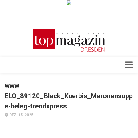
Verkaufsstellen
Abonnement
Kontakt, Impressum
Datenschutzerklärung
AGB
Architektur & Design
www
Top Gesundheitsforum Dresden / Ostsachsen
Events
ELO_89120_Black_Kuerbis_Maronensupp
Mediadaten
Genuss
e-beleg-trendxpress
Geschäft
DEZ. 15, 2025
gesund & schön
Gesellschaft