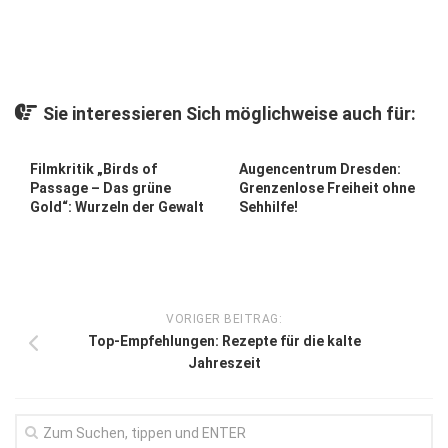
Kunst & Kultur
Lifestyle
Ausflug & Reise
Sie interessieren Sich möglichweise auch für:
Podcast
Filmkritik „Birds of
Augencentrum Dresden:
Top Branchen
Passage – Das grüne
Grenzenlose Freiheit ohne
Gold“: Wurzeln der Gewalt
Sehhilfe!
SACHSEN IN PARIS
VORIGER BEITRAG:
Top-Empfehlungen: Rezepte für die kalte
Jahreszeit