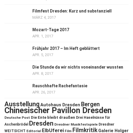
Filmfest Dresden: Kurz und substanziell
MÄRZ 4, 2017
Mozart-Tage 2017
APR. 1, 2017
Frühjahr 2017 – Im Heft geblättert
APR. 5, 2017
Die Stunde da wir nichts voneinander wussten
APR. 8, 2017
Rauschhafte Rachefantasie
APR. 26, 2017
Ausstellung
Bergen
Autohaus Dresden
Chinesischer Pavillon Dresden
Die Ente bleibt draußen
Deutsche Post
Drei Haselnüsse für
Dresden
Aschenbrödel
Dresdner Musikfestspiele
Dresdner
Filmkritik
ElbUferei
Galerie Holger
WEITSICHT
Editorial
Film