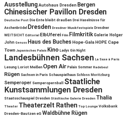
Ausstellung
Bergen
Autohaus Dresden
Chinesischer Pavillon Dresden
Die Ente bleibt draußen
Deutsche Post
Drei Haselnüsse für
Dresden
Aschenbrödel
Dresdner Musikfestspiele
Dresdner
Filmkritik
ElbUferei
Galerie Holger
WEITSICHT
Editorial
Film
Haus des Buches
John
Hope-Gala
HOPE Cape
Genuss
Kino
Town
Ladys Gin Night
Japanisches Palais
Landesbühnen Sachsen
La Saxe à Paris
Open Air
Lesung
Loriot
Meißen
Palais Sommer
Radebeul
Rügen
Schauspielhaus
Sachsen in Paris
Schloss Moritzburg
Staatliche
Semperoper
Semperopernball
Kunstsammlungen Dresden
Thalia
Staatsschauspiel Dresden
Städtische Galerie Dresden
Theaterzelt Rathen
Volksbank
Theater
Top Lounge
Waldbühne Rügen
Dresden-Bautzen eG