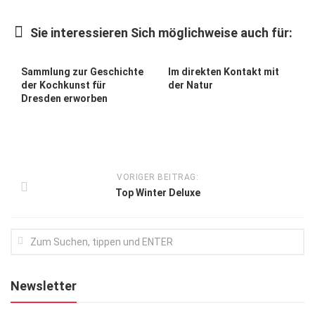
Kunst & Kultur
Sie interessieren Sich möglichweise auch für:
Lifestyle
Ausflug & Reise
Sammlung zur Geschichte
Im direkten Kontakt mit
der Kochkunst für
der Natur
Podcast
Dresden erworben
Top Branchen
SACHSEN IN PARIS
VORIGER BEITRAG:
Top Winter Deluxe
Newsletter