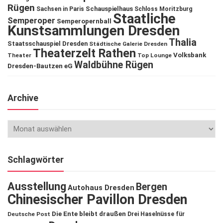
Rügen
Schauspielhaus
Sachsen in Paris
Schloss Moritzburg
Staatliche
Semperoper
Semperopernball
Kunstsammlungen Dresden
Thalia
Staatsschauspiel Dresden
Städtische Galerie Dresden
Theaterzelt Rathen
Volksbank
Theater
Top Lounge
Waldbühne Rügen
Dresden-Bautzen eG
Archive
Schlagwörter
Ausstellung
Bergen
Autohaus Dresden
Chinesischer Pavillon Dresden
Die Ente bleibt draußen
Deutsche Post
Drei Haselnüsse für