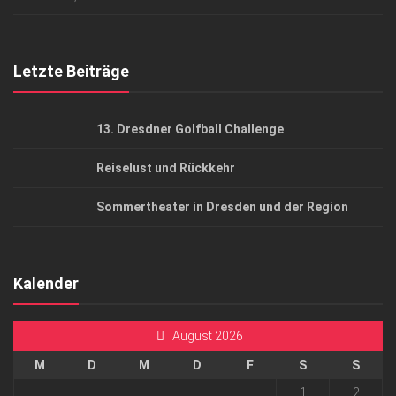
Top Gesundheitsforum Dresden / Ostsachsen
Mediadaten
Letzte Beiträge
13. Dresdner Golfball Challenge
Reiselust und Rückkehr
Sommertheater in Dresden und der Region
Kalender
August 2026
M
D
M
D
F
S
S
1
2