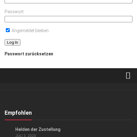
Passwort
Angemeldet bleiben
Passwort zurücksetzen
Verkaufsstellen
Abonnement
Kontakt, Impressum
Empfohlen
Datenschutzerklärung
ANZEIGE
/
GESCHÄFT
Helden der Zustellung
AGB
JULI 3, 2020