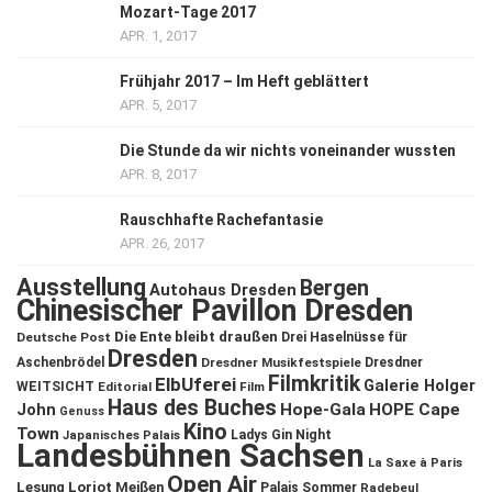
Mozart-Tage 2017
APR. 1, 2017
Frühjahr 2017 – Im Heft geblättert
APR. 5, 2017
Die Stunde da wir nichts voneinander wussten
APR. 8, 2017
Rauschhafte Rachefantasie
APR. 26, 2017
Ausstellung
Bergen
Autohaus Dresden
Chinesischer Pavillon Dresden
Die Ente bleibt draußen
Deutsche Post
Drei Haselnüsse für
Dresden
Aschenbrödel
Dresdner Musikfestspiele
Dresdner
Filmkritik
ElbUferei
Galerie Holger
WEITSICHT
Editorial
Film
Haus des Buches
John
Hope-Gala
HOPE Cape
Genuss
Kino
Town
Ladys Gin Night
Japanisches Palais
Landesbühnen Sachsen
La Saxe à Paris
Open Air
Lesung
Loriot
Meißen
Palais Sommer
Radebeul