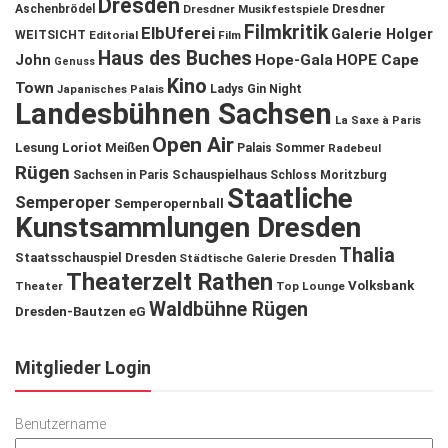
Dresden
Aschenbrödel
Dresdner Musikfestspiele
Dresdner
Filmkritik
ElbUferei
Galerie Holger
WEITSICHT
Editorial
Film
Haus des Buches
John
Hope-Gala
HOPE Cape
Genuss
Kino
Town
Ladys Gin Night
Japanisches Palais
Landesbühnen Sachsen
La Saxe à Paris
Open Air
Lesung
Loriot
Meißen
Palais Sommer
Radebeul
Rügen
Schauspielhaus
Sachsen in Paris
Schloss Moritzburg
Staatliche
Semperoper
Semperopernball
Kunstsammlungen Dresden
Thalia
Staatsschauspiel Dresden
Städtische Galerie Dresden
Theaterzelt Rathen
Volksbank
Theater
Top Lounge
Waldbühne Rügen
Dresden-Bautzen eG
Mitglieder Login
Benutzername