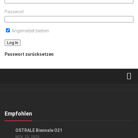
Passwort
Angemeldet bleiben
Passwort zurücksetzen
Verkaufsstellen
Abonnement
Kontakt, Impressum
Empfohlen
Datenschutzerklärung
GESELLSCHAFT
OSTRALE Biennale O21
AGB
NOV. 23, 2020