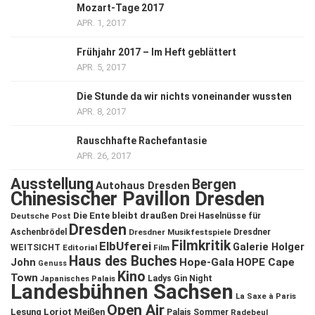
Mozart-Tage 2017
APR. 1, 2017
Frühjahr 2017 – Im Heft geblättert
APR. 5, 2017
Die Stunde da wir nichts voneinander wussten
APR. 8, 2017
Rauschhafte Rachefantasie
APR. 26, 2017
Ausstellung
Bergen
Autohaus Dresden
Chinesischer Pavillon Dresden
Die Ente bleibt draußen
Deutsche Post
Drei Haselnüsse für
Dresden
Aschenbrödel
Dresdner Musikfestspiele
Dresdner
Filmkritik
ElbUferei
Galerie Holger
WEITSICHT
Editorial
Film
Haus des Buches
John
Hope-Gala
HOPE Cape
Genuss
Kino
Town
Ladys Gin Night
Japanisches Palais
Landesbühnen Sachsen
La Saxe à Paris
Open Air
Lesung
Loriot
Meißen
Palais Sommer
Radebeul