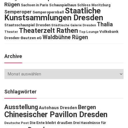
Rügen
Schauspielhaus
Sachsen in Paris
Schloss Moritzburg
Staatliche
Semperoper
Semperopernball
Kunstsammlungen Dresden
Thalia
Staatsschauspiel Dresden
Städtische Galerie Dresden
Theaterzelt Rathen
Volksbank
Theater
Top Lounge
Waldbühne Rügen
Dresden-Bautzen eG
Archive
Schlagwörter
Ausstellung
Bergen
Autohaus Dresden
Chinesischer Pavillon Dresden
Die Ente bleibt draußen
Deutsche Post
Drei Haselnüsse für