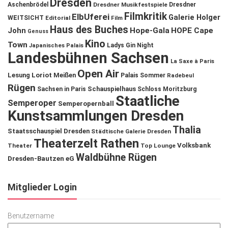
Dresden
Aschenbrödel
Dresdner Musikfestspiele
Dresdner
Filmkritik
ElbUferei
Galerie Holger
WEITSICHT
Editorial
Film
Haus des Buches
John
Hope-Gala
HOPE Cape
Genuss
Kino
Town
Ladys Gin Night
Japanisches Palais
Landesbühnen Sachsen
La Saxe à Paris
Open Air
Lesung
Loriot
Meißen
Palais Sommer
Radebeul
Rügen
Schauspielhaus
Sachsen in Paris
Schloss Moritzburg
Staatliche
Semperoper
Semperopernball
Kunstsammlungen Dresden
Thalia
Staatsschauspiel Dresden
Städtische Galerie Dresden
Theaterzelt Rathen
Volksbank
Theater
Top Lounge
Waldbühne Rügen
Dresden-Bautzen eG
Mitglieder Login
Benutzername