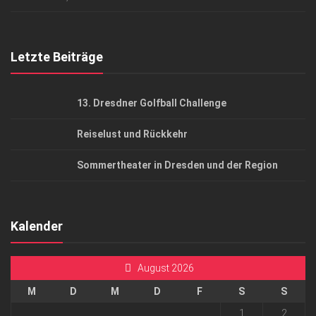
Top Gesundheitsforum Dresden / Ostsachsen
Mediadaten
Letzte Beiträge
13. Dresdner Golfball Challenge
Reiselust und Rückkehr
Sommertheater in Dresden und der Region
Kalender
August 2026
M
D
M
D
F
S
S
1
2