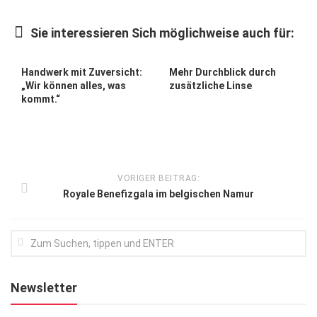
Kunst & Kultur
Sie interessieren Sich möglichweise auch für:
Lifestyle
Ausflug & Reise
Handwerk mit Zuversicht:
Mehr Durchblick durch
„Wir können alles, was
zusätzliche Linse
Podcast
kommt.“
Top Branchen
SACHSEN IN PARIS
VORIGER BEITRAG:
Royale Benefizgala im belgischen Namur
Newsletter