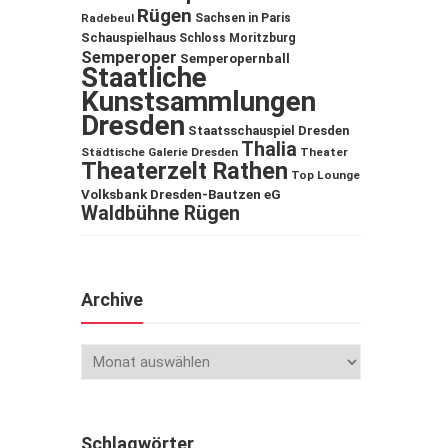
Rügen
Sachsen in Paris
Radebeul
Schauspielhaus
Schloss Moritzburg
Semperoper
Semperopernball
Staatliche
Kunstsammlungen
Dresden
Staatsschauspiel Dresden
Thalia
Städtische Galerie Dresden
Theater
Theaterzelt Rathen
Top Lounge
Volksbank Dresden-Bautzen eG
Waldbühne Rügen
Archive
Schlagwörter