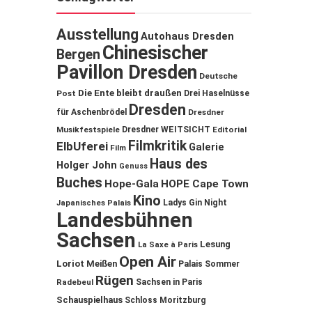
Ausstellung
Autohaus Dresden
Chinesischer
Bergen
Pavillon Dresden
Deutsche
Die Ente bleibt draußen
Post
Drei Haselnüsse
Dresden
für Aschenbrödel
Dresdner
Musikfestspiele
Dresdner WEITSICHT
Editorial
Filmkritik
ElbUferei
Galerie
Film
Haus des
Holger John
Genuss
Buches
Hope-Gala
HOPE Cape Town
Kino
Ladys Gin Night
Japanisches Palais
Landesbühnen
Sachsen
Lesung
La Saxe à Paris
Open Air
Loriot
Meißen
Palais Sommer
Rügen
Sachsen in Paris
Radebeul
Schauspielhaus
Schloss Moritzburg