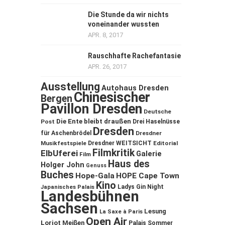
Die Stunde da wir nichts
voneinander wussten
APR. 8, 2017
Rauschhafte Rachefantasie
APR. 26, 2017
Ausstellung
Autohaus Dresden
Chinesischer
Bergen
Pavillon Dresden
Deutsche
Die Ente bleibt draußen
Post
Drei Haselnüsse
Dresden
für Aschenbrödel
Dresdner
Musikfestspiele
Dresdner WEITSICHT
Editorial
Filmkritik
ElbUferei
Galerie
Film
Haus des
Holger John
Genuss
Buches
Hope-Gala
HOPE Cape Town
Kino
Ladys Gin Night
Japanisches Palais
Landesbühnen
Sachsen
Lesung
La Saxe à Paris
Open Air
Loriot
Meißen
Palais Sommer