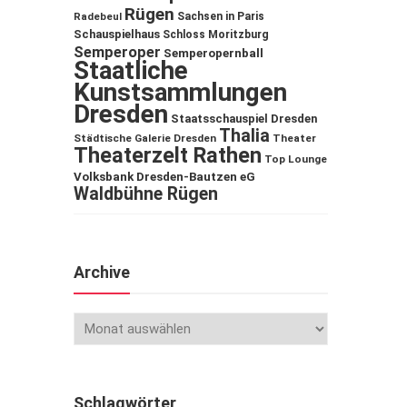
Rügen
Sachsen in Paris
Radebeul
Schauspielhaus
Schloss Moritzburg
Semperoper
Semperopernball
Staatliche
Kunstsammlungen
Dresden
Staatsschauspiel Dresden
Thalia
Städtische Galerie Dresden
Theater
Theaterzelt Rathen
Top Lounge
Volksbank Dresden-Bautzen eG
Waldbühne Rügen
Archive
Schlagwörter