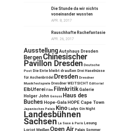
Die Stunde da wir nichts
voneinander wussten
APR. 8, 2017
Rauschhafte Rachefantasie
APR. 26, 2017
Ausstellung
Autohaus Dresden
Chinesischer
Bergen
Pavillon Dresden
Deutsche
Die Ente bleibt draußen
Post
Drei Haselnüsse
Dresden
für Aschenbrödel
Dresdner
Musikfestspiele
Dresdner WEITSICHT
Editorial
Filmkritik
ElbUferei
Galerie
Film
Haus des
Holger John
Genuss
Buches
Hope-Gala
HOPE Cape Town
Kino
Ladys Gin Night
Japanisches Palais
Landesbühnen
Sachsen
Lesung
La Saxe à Paris
Open Air
Loriot
Meißen
Palais Sommer