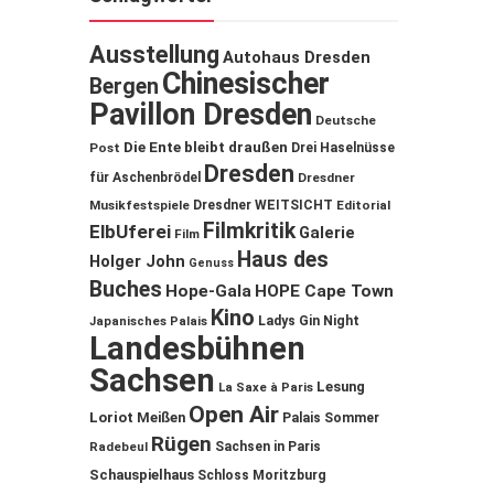
Ausstellung
Autohaus Dresden
Chinesischer
Bergen
Pavillon Dresden
Deutsche
Die Ente bleibt draußen
Post
Drei Haselnüsse
Dresden
für Aschenbrödel
Dresdner
Musikfestspiele
Dresdner WEITSICHT
Editorial
Filmkritik
ElbUferei
Galerie
Film
Haus des
Holger John
Genuss
Buches
Hope-Gala
HOPE Cape Town
Kino
Ladys Gin Night
Japanisches Palais
Landesbühnen
Sachsen
Lesung
La Saxe à Paris
Open Air
Loriot
Meißen
Palais Sommer
Rügen
Sachsen in Paris
Radebeul
Schauspielhaus
Schloss Moritzburg