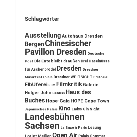
Schlagwörter
Ausstellung
Autohaus Dresden
Chinesischer
Bergen
Pavillon Dresden
Deutsche
Die Ente bleibt draußen
Post
Drei Haselnüsse
Dresden
für Aschenbrödel
Dresdner
Musikfestspiele
Dresdner WEITSICHT
Editorial
Filmkritik
ElbUferei
Galerie
Film
Haus des
Holger John
Genuss
Buches
Hope-Gala
HOPE Cape Town
Kino
Ladys Gin Night
Japanisches Palais
Landesbühnen
Sachsen
Lesung
La Saxe à Paris
Open Air
Loriot
Meißen
Palais Sommer