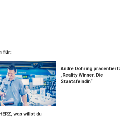
 für:
André Döhring präsentiert:
„Reality Winner. Die
Staatsfeindin“
ERZ, was willst du