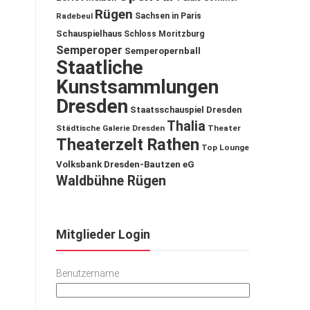
Rügen
Sachsen in Paris
Radebeul
Schauspielhaus
Schloss Moritzburg
Semperoper
Semperopernball
Staatliche
Kunstsammlungen
Dresden
Staatsschauspiel Dresden
Thalia
Städtische Galerie Dresden
Theater
Theaterzelt Rathen
Top Lounge
Volksbank Dresden-Bautzen eG
Waldbühne Rügen
Mitglieder Login
Benutzername