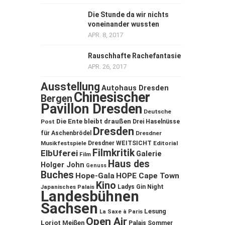
Die Stunde da wir nichts
voneinander wussten
APR. 8, 2017
Rauschhafte Rachefantasie
APR. 26, 2017
Ausstellung
Autohaus Dresden
Chinesischer
Bergen
Pavillon Dresden
Deutsche
Die Ente bleibt draußen
Post
Drei Haselnüsse
Dresden
für Aschenbrödel
Dresdner
Musikfestspiele
Dresdner WEITSICHT
Editorial
Filmkritik
ElbUferei
Galerie
Film
Haus des
Holger John
Genuss
Buches
Hope-Gala
HOPE Cape Town
Kino
Ladys Gin Night
Japanisches Palais
Landesbühnen
Sachsen
Lesung
La Saxe à Paris
Open Air
Loriot
Meißen
Palais Sommer