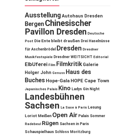
Ausstellung
Autohaus Dresden
Chinesischer
Bergen
Pavillon Dresden
Deutsche
Die Ente bleibt draußen
Post
Drei Haselnüsse
Dresden
für Aschenbrödel
Dresdner
Musikfestspiele
Dresdner WEITSICHT
Editorial
Filmkritik
ElbUferei
Galerie
Film
Haus des
Holger John
Genuss
Buches
Hope-Gala
HOPE Cape Town
Kino
Ladys Gin Night
Japanisches Palais
Landesbühnen
Sachsen
Lesung
La Saxe à Paris
Open Air
Loriot
Meißen
Palais Sommer
Rügen
Sachsen in Paris
Radebeul
Schauspielhaus
Schloss Moritzburg