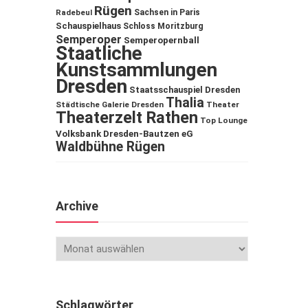
Rügen
Sachsen in Paris
Radebeul
Schauspielhaus
Schloss Moritzburg
Semperoper
Semperopernball
Staatliche
Kunstsammlungen
Dresden
Staatsschauspiel Dresden
Thalia
Städtische Galerie Dresden
Theater
Theaterzelt Rathen
Top Lounge
Volksbank Dresden-Bautzen eG
Waldbühne Rügen
Archive
Schlagwörter