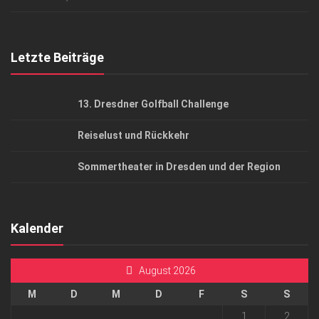
Top Gesundheitsforum Dresden / Ostsachsen
Mediadaten
Letzte Beiträge
13. Dresdner Golfball Challenge
Reiselust und Rückkehr
Sommertheater in Dresden und der Region
Kalender
August 2026
M
D
M
D
F
S
S
1
2