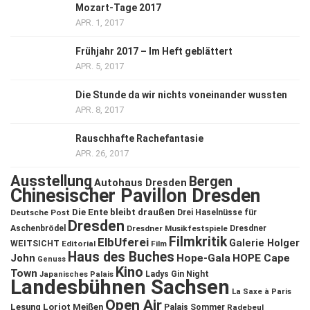
Mozart-Tage 2017
APR. 1, 2017
Frühjahr 2017 – Im Heft geblättert
APR. 5, 2017
Die Stunde da wir nichts voneinander wussten
APR. 8, 2017
Rauschhafte Rachefantasie
APR. 26, 2017
Ausstellung
Bergen
Autohaus Dresden
Chinesischer Pavillon Dresden
Die Ente bleibt draußen
Deutsche Post
Drei Haselnüsse für
Dresden
Aschenbrödel
Dresdner Musikfestspiele
Dresdner
Filmkritik
ElbUferei
Galerie Holger
WEITSICHT
Editorial
Film
Haus des Buches
John
Hope-Gala
HOPE Cape
Genuss
Kino
Town
Ladys Gin Night
Japanisches Palais
Landesbühnen Sachsen
La Saxe à Paris
Open Air
Lesung
Loriot
Meißen
Palais Sommer
Radebeul