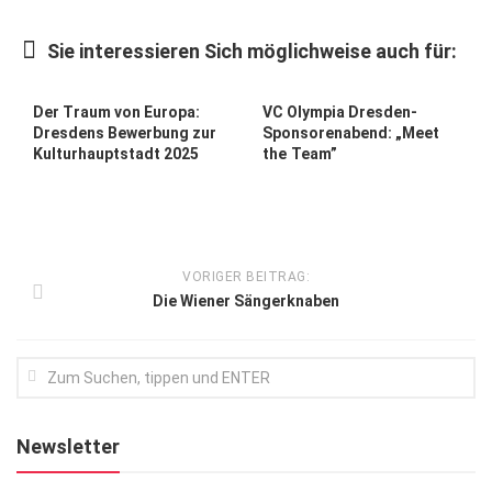
Kunst & Kultur
Sie interessieren Sich möglichweise auch für:
Lifestyle
Ausflug & Reise
Der Traum von Europa:
VC Olympia Dresden-
Dresdens Bewerbung zur
Sponsoren­abend: „Meet
Podcast
Kulturhauptstadt 2025
the Team”
Top Branchen
SACHSEN IN PARIS
VORIGER BEITRAG:
Die Wiener Sängerknaben
Newsletter