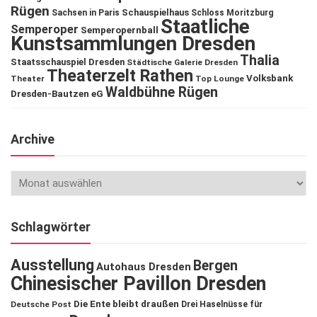
Rügen
Schauspielhaus
Sachsen in Paris
Schloss Moritzburg
Staatliche
Semperoper
Semperopernball
Kunstsammlungen Dresden
Thalia
Staatsschauspiel Dresden
Städtische Galerie Dresden
Theaterzelt Rathen
Volksbank
Theater
Top Lounge
Waldbühne Rügen
Dresden-Bautzen eG
Archive
Schlagwörter
Ausstellung
Bergen
Autohaus Dresden
Chinesischer Pavillon Dresden
Die Ente bleibt draußen
Deutsche Post
Drei Haselnüsse für