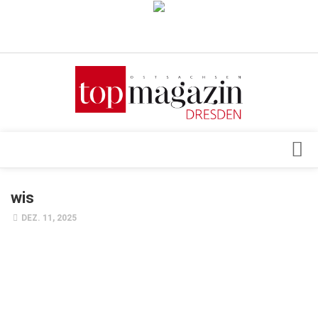
Verkaufsstellen
Abonnement
Kontakt, Impressum
Datenschutzerklärung
AGB
Architektur & Design
wis
Top Gesundheitsforum Dresden / Ostsachsen
Events
DEZ. 11, 2025
Mediadaten
Genuss
Geschäft
gesund & schön
Gesellschaft