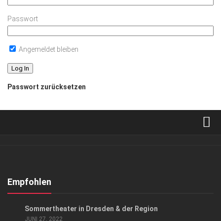
Passwort
Angemeldet bleiben
Passwort zurücksetzen
Verkaufsstellen
Abonnement
Kontakt, Impressum
Empfohlen
Datenschutzerklärung
KUNST & KULTUR
Sommertheater in Dresden & der Region
AGB
JUNI 27, 2022