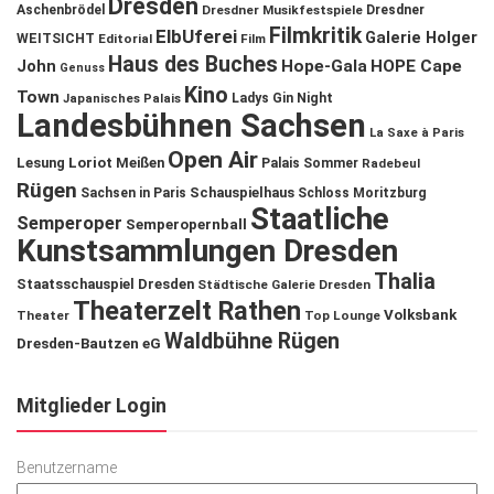
Dresden
Aschenbrödel
Dresdner Musikfestspiele
Dresdner
Filmkritik
ElbUferei
Galerie Holger
WEITSICHT
Editorial
Film
Haus des Buches
John
Hope-Gala
HOPE Cape
Genuss
Kino
Town
Ladys Gin Night
Japanisches Palais
Landesbühnen Sachsen
La Saxe à Paris
Open Air
Lesung
Loriot
Meißen
Palais Sommer
Radebeul
Rügen
Schauspielhaus
Sachsen in Paris
Schloss Moritzburg
Staatliche
Semperoper
Semperopernball
Kunstsammlungen Dresden
Thalia
Staatsschauspiel Dresden
Städtische Galerie Dresden
Theaterzelt Rathen
Volksbank
Theater
Top Lounge
Waldbühne Rügen
Dresden-Bautzen eG
Mitglieder Login
Benutzername