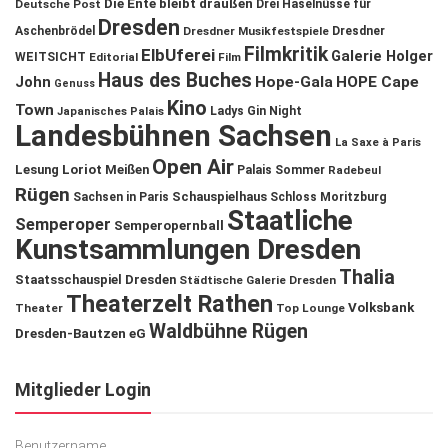
Die Ente bleibt draußen
Deutsche Post
Drei Haselnüsse für
Dresden
Aschenbrödel
Dresdner Musikfestspiele
Dresdner
Filmkritik
ElbUferei
Galerie Holger
WEITSICHT
Editorial
Film
Haus des Buches
John
Hope-Gala
HOPE Cape
Genuss
Kino
Town
Ladys Gin Night
Japanisches Palais
Landesbühnen Sachsen
La Saxe à Paris
Open Air
Lesung
Loriot
Meißen
Palais Sommer
Radebeul
Rügen
Schauspielhaus
Sachsen in Paris
Schloss Moritzburg
Staatliche
Semperoper
Semperopernball
Kunstsammlungen Dresden
Thalia
Staatsschauspiel Dresden
Städtische Galerie Dresden
Theaterzelt Rathen
Volksbank
Theater
Top Lounge
Waldbühne Rügen
Dresden-Bautzen eG
Mitglieder Login
Benutzername