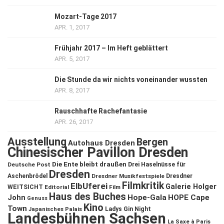
Mozart-Tage 2017
APR. 1, 2017
Frühjahr 2017 – Im Heft geblättert
APR. 5, 2017
Die Stunde da wir nichts voneinander wussten
APR. 8, 2017
Rauschhafte Rachefantasie
APR. 26, 2017
Ausstellung
Bergen
Autohaus Dresden
Chinesischer Pavillon Dresden
Die Ente bleibt draußen
Deutsche Post
Drei Haselnüsse für
Dresden
Aschenbrödel
Dresdner Musikfestspiele
Dresdner
Filmkritik
ElbUferei
Galerie Holger
WEITSICHT
Editorial
Film
Haus des Buches
John
Hope-Gala
HOPE Cape
Genuss
Kino
Town
Ladys Gin Night
Japanisches Palais
Landesbühnen Sachsen
La Saxe à Paris