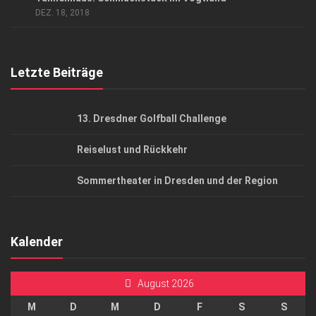
AGB
DEZ. 18, 2018
Top Gesundheitsforum Dresden / Ostsachsen
Mediadaten
Letzte Beiträge
13. Dresdner Golfball Challenge
Reiselust und Rückkehr
Sommertheater in Dresden und der Region
Kalender
August 2026
M
D
M
D
F
S
S