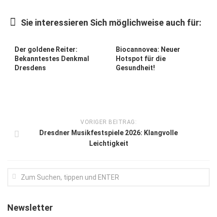
Kunst & Kultur
Sie interessieren Sich möglichweise auch für:
Lifestyle
Ausflug & Reise
Der goldene Reiter:
Biocannovea: Neuer
Bekanntestes Denkmal
Hotspot für die
Podcast
Dresdens
Gesundheit!
Top Branchen
SACHSEN IN PARIS
VORIGER BEITRAG:
Dresdner Musikfestspiele 2026: Klangvolle
Leichtigkeit
Newsletter