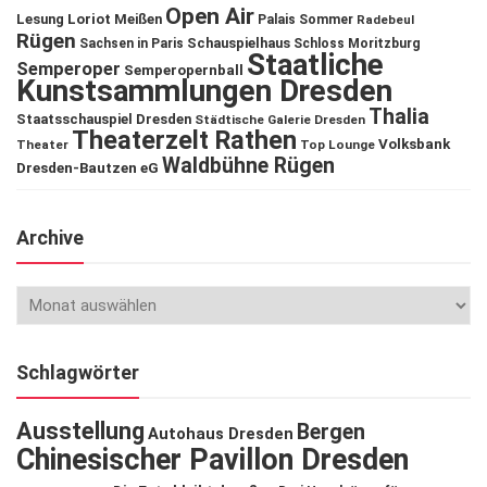
Open Air
Lesung
Loriot
Meißen
Palais Sommer
Radebeul
Rügen
Schauspielhaus
Sachsen in Paris
Schloss Moritzburg
Staatliche
Semperoper
Semperopernball
Kunstsammlungen Dresden
Thalia
Staatsschauspiel Dresden
Städtische Galerie Dresden
Theaterzelt Rathen
Volksbank
Theater
Top Lounge
Waldbühne Rügen
Dresden-Bautzen eG
Archive
Schlagwörter
Ausstellung
Bergen
Autohaus Dresden
Chinesischer Pavillon Dresden