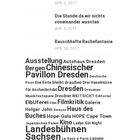
APR. 5, 2017
Die Stunde da wir nichts
voneinander wussten
APR. 8, 2017
Rauschhafte Rachefantasie
APR. 26, 2017
Ausstellung
Autohaus Dresden
Chinesischer
Bergen
Pavillon Dresden
Deutsche
Die Ente bleibt draußen
Post
Drei Haselnüsse
Dresden
für Aschenbrödel
Dresdner
Musikfestspiele
Dresdner WEITSICHT
Editorial
Filmkritik
ElbUferei
Galerie
Film
Haus des
Holger John
Genuss
Buches
Hope-Gala
HOPE Cape Town
Kino
Ladys Gin Night
Japanisches Palais
Landesbühnen
Sachsen
Lesung
La Saxe à Paris