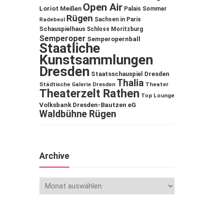
Open Air
Loriot
Meißen
Palais Sommer
Rügen
Sachsen in Paris
Radebeul
Schauspielhaus
Schloss Moritzburg
Semperoper
Semperopernball
Staatliche
Kunstsammlungen
Dresden
Staatsschauspiel Dresden
Thalia
Städtische Galerie Dresden
Theater
Theaterzelt Rathen
Top Lounge
Volksbank Dresden-Bautzen eG
Waldbühne Rügen
Archive