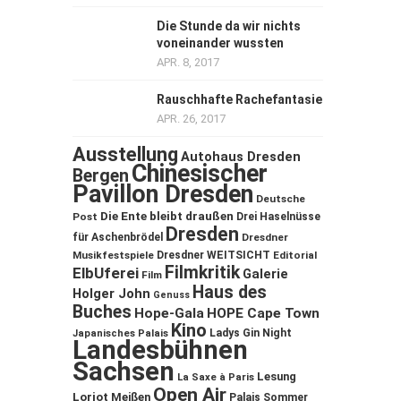
Die Stunde da wir nichts
voneinander wussten
APR. 8, 2017
Rauschhafte Rachefantasie
APR. 26, 2017
Ausstellung
Autohaus Dresden
Chinesischer
Bergen
Pavillon Dresden
Deutsche
Die Ente bleibt draußen
Post
Drei Haselnüsse
Dresden
für Aschenbrödel
Dresdner
Musikfestspiele
Dresdner WEITSICHT
Editorial
Filmkritik
ElbUferei
Galerie
Film
Haus des
Holger John
Genuss
Buches
Hope-Gala
HOPE Cape Town
Kino
Ladys Gin Night
Japanisches Palais
Landesbühnen
Sachsen
Lesung
La Saxe à Paris
Open Air
Loriot
Meißen
Palais Sommer