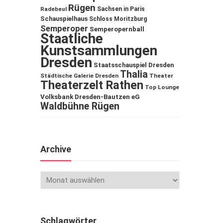
Rügen
Sachsen in Paris
Radebeul
Schauspielhaus
Schloss Moritzburg
Semperoper
Semperopernball
Staatliche
Kunstsammlungen
Dresden
Staatsschauspiel Dresden
Thalia
Städtische Galerie Dresden
Theater
Theaterzelt Rathen
Top Lounge
Volksbank Dresden-Bautzen eG
Waldbühne Rügen
Archive
Schlagwörter