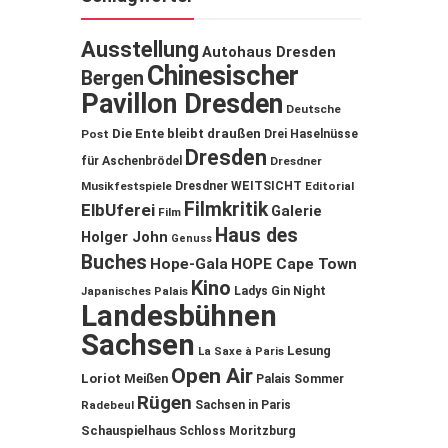
Ausstellung
Autohaus Dresden
Chinesischer
Bergen
Pavillon Dresden
Deutsche
Die Ente bleibt draußen
Post
Drei Haselnüsse
Dresden
für Aschenbrödel
Dresdner
Musikfestspiele
Dresdner WEITSICHT
Editorial
Filmkritik
ElbUferei
Galerie
Film
Haus des
Holger John
Genuss
Buches
Hope-Gala
HOPE Cape Town
Kino
Ladys Gin Night
Japanisches Palais
Landesbühnen
Sachsen
Lesung
La Saxe à Paris
Open Air
Loriot
Meißen
Palais Sommer
Rügen
Sachsen in Paris
Radebeul
Schauspielhaus
Schloss Moritzburg