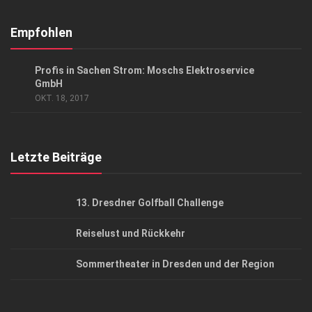
Abonnement
Kontakt, Impressum
Empfohlen
Datenschutzerklärung
ANZEIGE
/
GESCHÄFT
Profis in Sachen Strom: Moschs Elektroservice
AGB
GmbH
OKT. 18, 2017
Top Gesundheitsforum Dresden / Ostsachsen
Mediadaten
Letzte Beiträge
13. Dresdner Golfball Challenge
Reiselust und Rückkehr
Sommertheater in Dresden und der Region