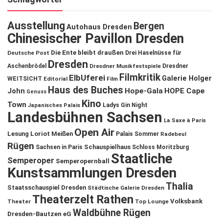
Ausstellung
Bergen
Autohaus Dresden
Chinesischer Pavillon Dresden
Die Ente bleibt draußen
Deutsche Post
Drei Haselnüsse für
Dresden
Aschenbrödel
Dresdner Musikfestspiele
Dresdner
Filmkritik
ElbUferei
Galerie Holger
WEITSICHT
Editorial
Film
Haus des Buches
John
Hope-Gala
HOPE Cape
Genuss
Kino
Town
Ladys Gin Night
Japanisches Palais
Landesbühnen Sachsen
La Saxe à Paris
Open Air
Lesung
Loriot
Meißen
Palais Sommer
Radebeul
Rügen
Schauspielhaus
Sachsen in Paris
Schloss Moritzburg
Staatliche
Semperoper
Semperopernball
Kunstsammlungen Dresden
Thalia
Staatsschauspiel Dresden
Städtische Galerie Dresden
Theaterzelt Rathen
Volksbank
Theater
Top Lounge
Waldbühne Rügen
Dresden-Bautzen eG