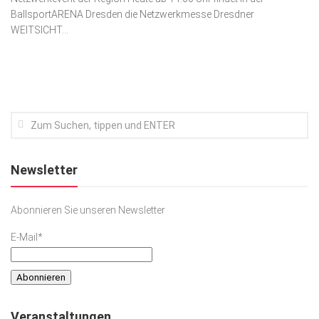
BallsportARENA Dresden die Netzwerkmesse Dresdner
Kunst & Kultur
WEITSICHT...
Lifestyle
Ausflug & Reise
Podcast
Top Branchen
SACHSEN IN PARIS
Newsletter
Abonnieren Sie unseren Newsletter
E-Mail*
Veranstaltungen