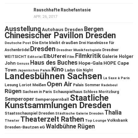
Rauschhafte Rachefantasie
APR. 26, 2017
Ausstellung
Bergen
Autohaus Dresden
Chinesischer Pavillon Dresden
Die Ente bleibt draußen
Deutsche Post
Drei Haselnüsse für
Dresden
Aschenbrödel
Dresdner Musikfestspiele
Dresdner
Filmkritik
ElbUferei
Galerie Holger
WEITSICHT
Editorial
Film
Haus des Buches
John
Hope-Gala
HOPE Cape
Genuss
Kino
Town
Ladys Gin Night
Japanisches Palais
Landesbühnen Sachsen
La Saxe à Paris
Open Air
Lesung
Loriot
Meißen
Palais Sommer
Radebeul
Rügen
Schauspielhaus
Sachsen in Paris
Schloss Moritzburg
Staatliche
Semperoper
Semperopernball
Kunstsammlungen Dresden
Thalia
Staatsschauspiel Dresden
Städtische Galerie Dresden
Theaterzelt Rathen
Volksbank
Theater
Top Lounge
Waldbühne Rügen
Dresden-Bautzen eG