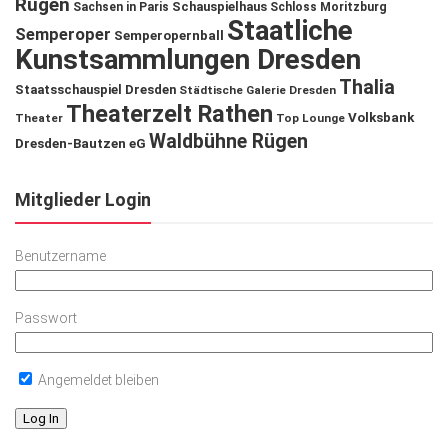
Rügen
Schauspielhaus
Sachsen in Paris
Schloss Moritzburg
Staatliche
Semperoper
Semperopernball
Kunstsammlungen Dresden
Thalia
Staatsschauspiel Dresden
Städtische Galerie Dresden
Theaterzelt Rathen
Volksbank
Theater
Top Lounge
Waldbühne Rügen
Dresden-Bautzen eG
Mitglieder Login
Benutzername
Passwort
Angemeldet bleiben