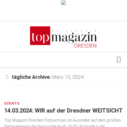
Verkaufsstellen
Abonnement
Kontakt, Impressum
Datenschutzerklärung
AGB
Architektur & Design
tägliche Archive:
März 15, 2024
Top Gesundheitsforum Dresden / Ostsachsen
Events
Mediadaten
MÄRZ 15, 2024
Genuss
EVENTS
Geschäft
14.03.2024: WIR auf der Dresdner WEITSICHT
gesund & schön
Top Magazin Dresden/Ostsachsen ist Aussteller auf dem größten
Gesellschaft
Netzwerkevent der Region Heute ab 14:00 Uhr findet in der