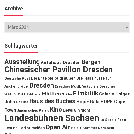
Archive
Schlagwörter
Ausstellung
Bergen
Autohaus Dresden
Chinesischer Pavillon Dresden
Die Ente bleibt draußen
Deutsche Post
Drei Haselnüsse für
Dresden
Aschenbrödel
Dresdner Musikfestspiele
Dresdner
Filmkritik
ElbUferei
Galerie Holger
WEITSICHT
Editorial
Film
Haus des Buches
John
Hope-Gala
HOPE Cape
Genuss
Kino
Town
Ladys Gin Night
Japanisches Palais
Landesbühnen Sachsen
La Saxe à Paris
Open Air
Lesung
Loriot
Meißen
Palais Sommer
Radebeul