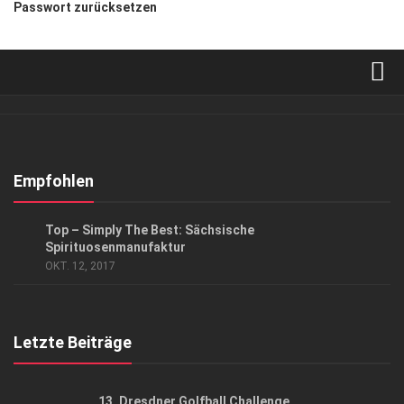
Passwort zurücksetzen
Verkaufsstellen
Abonnement
Kontakt, Impressum
Empfohlen
Datenschutzerklärung
ANZEIGE
/
GENUSS
Top – Simply The Best: Sächsische
AGB
Spirituosenmanufaktur
OKT. 12, 2017
Top Gesundheitsforum Dresden / Ostsachsen
Mediadaten
Letzte Beiträge
13. Dresdner Golfball Challenge