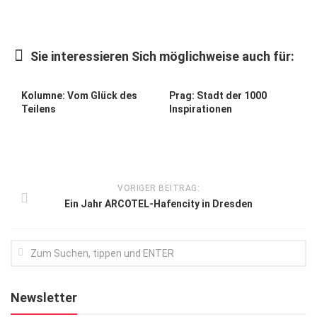
Kunst & Kultur
Lifestyle
Sie interessieren Sich möglichweise auch für:
Ausflug & Reise
Kolumne: Vom Glück des
Prag: Stadt der 1000
Podcast
Teilens
Inspirationen
Top Branchen
SACHSEN IN PARIS
VORIGER BEITRAG:
Ein Jahr ARCOTEL-Hafencity in Dresden
Newsletter