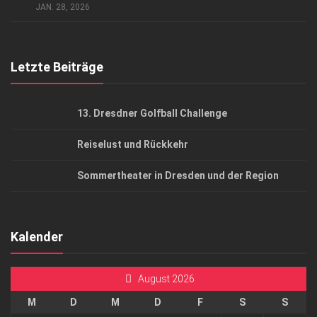
AGB
JAN. 28, 2026
Top Gesundheitsforum Dresden / Ostsachsen
Mediadaten
Letzte Beiträge
13. Dresdner Golfball Challenge
Reiselust und Rückkehr
Sommertheater in Dresden und der Region
Kalender
August 2026
M
D
M
D
F
S
S