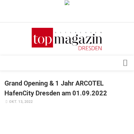
Verkaufsstellen
Abonnement
Kontakt, Impressum
Datenschutzerklärung
AGB
Architektur & Design
Grand Opening & 1 Jahr ARCOTEL
Top Gesundheitsforum Dresden / Ostsachsen
Events
HafenCity Dresden am 01.09.2022
Mediadaten
Genuss
OKT. 13, 2022
Geschäft
gesund & schön
Gesellschaft