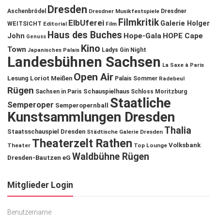
Dresden
Aschenbrödel
Dresdner Musikfestspiele
Dresdner
Filmkritik
ElbUferei
Galerie Holger
WEITSICHT
Editorial
Film
Haus des Buches
John
Hope-Gala
HOPE Cape
Genuss
Kino
Town
Ladys Gin Night
Japanisches Palais
Landesbühnen Sachsen
La Saxe à Paris
Open Air
Lesung
Loriot
Meißen
Palais Sommer
Radebeul
Rügen
Schauspielhaus
Sachsen in Paris
Schloss Moritzburg
Staatliche
Semperoper
Semperopernball
Kunstsammlungen Dresden
Thalia
Staatsschauspiel Dresden
Städtische Galerie Dresden
Theaterzelt Rathen
Volksbank
Theater
Top Lounge
Waldbühne Rügen
Dresden-Bautzen eG
Mitglieder Login
Benutzername