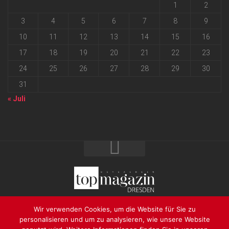
1
2
3
4
5
6
7
8
9
10
11
12
13
14
15
16
17
18
19
20
21
22
23
24
25
26
27
28
29
30
31
« Juli
2026 progressmedia Verlag & Werbeagentur GmbH • Bautzner
Wir verwenden Cookies, um die Website für Sie zu
Landstraße 62 • 01324 Dresden
personalisieren und um zu analysieren, wie unsere Website