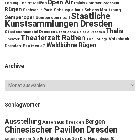
Open Air
Lesung
Loriot
Meißen
Palais Sommer
Radebeul
Rügen
Schauspielhaus
Sachsen in Paris
Schloss Moritzburg
Staatliche
Semperoper
Semperopernball
Kunstsammlungen Dresden
Thalia
Staatsschauspiel Dresden
Städtische Galerie Dresden
Theaterzelt Rathen
Volksbank
Theater
Top Lounge
Waldbühne Rügen
Dresden-Bautzen eG
Archive
Schlagwörter
Ausstellung
Bergen
Autohaus Dresden
Chinesischer Pavillon Dresden
Die Ente bleibt draußen
Deutsche Post
Drei Haselnüsse für