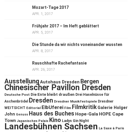
Mozart-Tage 2017
APR. 1, 2017
Frühjahr 2017 – Im Heft geblättert
APR. 5, 2017
Die Stunde da wir nichts voneinander wussten
APR. 8, 2017
Rauschhafte Rachefantasie
APR. 26, 2017
Ausstellung
Bergen
Autohaus Dresden
Chinesischer Pavillon Dresden
Die Ente bleibt draußen
Deutsche Post
Drei Haselnüsse für
Dresden
Aschenbrödel
Dresdner Musikfestspiele
Dresdner
Filmkritik
ElbUferei
Galerie Holger
WEITSICHT
Editorial
Film
Haus des Buches
John
Hope-Gala
HOPE Cape
Genuss
Kino
Town
Ladys Gin Night
Japanisches Palais
Landesbühnen Sachsen
La Saxe à Paris