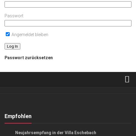
Passwort
Angemeldet bleiben
Passwort zurücksetzen
Verkaufsstellen
Abonnement
Kontakt, Impressum
Empfohlen
Datenschutzerklärung
EVENTS
/
GESELLSCHAFT
Neujahrsempfang in der Villa Eschebach