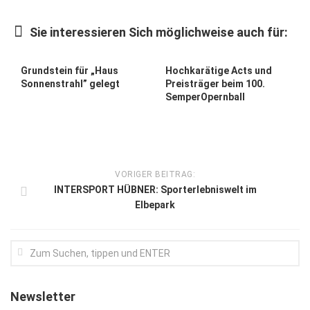
Kunst & Kultur
Sie interessieren Sich möglichweise auch für:
Lifestyle
Ausflug & Reise
Grundstein für „Haus
Hochkarätige Acts und
Sonnenstrahl” gelegt
Preisträger beim 100.
Podcast
SemperOpernball
Top Branchen
SACHSEN IN PARIS
VORIGER BEITRAG:
INTERSPORT HÜBNER: Sporterlebniswelt im
Elbepark
Newsletter