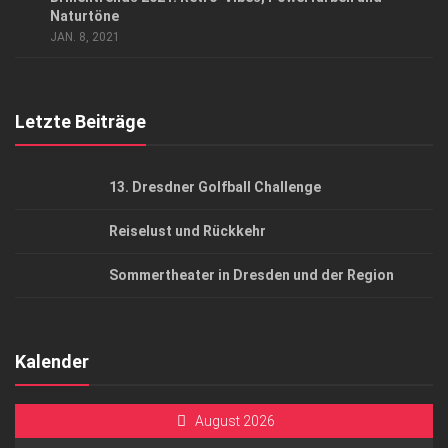
AGB
Naturtöne
JAN. 8, 2021
Top Gesundheitsforum Dresden / Ostsachsen
Mediadaten
Letzte Beiträge
13. Dresdner Golfball Challenge
Reiselust und Rückkehr
Sommertheater in Dresden und der Region
Kalender
August 2026