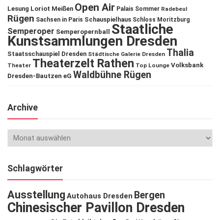
Open Air
Lesung
Loriot
Meißen
Palais Sommer
Radebeul
Rügen
Schauspielhaus
Sachsen in Paris
Schloss Moritzburg
Staatliche
Semperoper
Semperopernball
Kunstsammlungen Dresden
Thalia
Staatsschauspiel Dresden
Städtische Galerie Dresden
Theaterzelt Rathen
Volksbank
Theater
Top Lounge
Waldbühne Rügen
Dresden-Bautzen eG
Archive
Schlagwörter
Ausstellung
Bergen
Autohaus Dresden
Chinesischer Pavillon Dresden