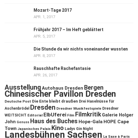
Mozart-Tage 2017
APR. 1, 2017
Frühjahr 2017 – Im Heft geblättert
APR. 5, 2017
Die Stunde da wir nichts voneinander wussten
APR. 8, 2017
Rauschhafte Rachefantasie
APR. 26, 2017
Ausstellung
Bergen
Autohaus Dresden
Chinesischer Pavillon Dresden
Die Ente bleibt draußen
Deutsche Post
Drei Haselnüsse für
Dresden
Aschenbrödel
Dresdner Musikfestspiele
Dresdner
Filmkritik
ElbUferei
Galerie Holger
WEITSICHT
Editorial
Film
Haus des Buches
John
Hope-Gala
HOPE Cape
Genuss
Kino
Town
Ladys Gin Night
Japanisches Palais
Landesbühnen Sachsen
La Saxe à Paris