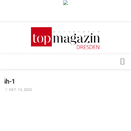
Verkaufsstellen
Abonnement
Kontakt, Impressum
Datenschutzerklärung
AGB
Architektur & Design
ih-1
Top Gesundheitsforum Dresden / Ostsachsen
Events
OKT. 13, 2022
Mediadaten
Genuss
Geschäft
gesund & schön
Gesellschaft