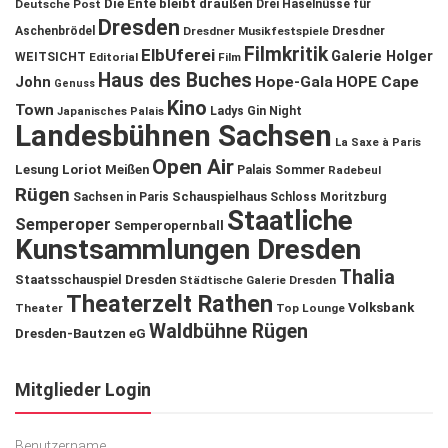
Die Ente bleibt draußen
Deutsche Post
Drei Haselnüsse für
Dresden
Aschenbrödel
Dresdner Musikfestspiele
Dresdner
Filmkritik
ElbUferei
Galerie Holger
WEITSICHT
Editorial
Film
Haus des Buches
John
Hope-Gala
HOPE Cape
Genuss
Kino
Town
Ladys Gin Night
Japanisches Palais
Landesbühnen Sachsen
La Saxe à Paris
Open Air
Lesung
Loriot
Meißen
Palais Sommer
Radebeul
Rügen
Schauspielhaus
Sachsen in Paris
Schloss Moritzburg
Staatliche
Semperoper
Semperopernball
Kunstsammlungen Dresden
Thalia
Staatsschauspiel Dresden
Städtische Galerie Dresden
Theaterzelt Rathen
Volksbank
Theater
Top Lounge
Waldbühne Rügen
Dresden-Bautzen eG
Mitglieder Login
Benutzername