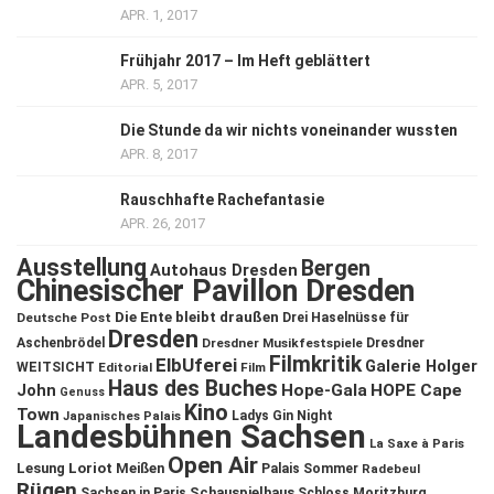
APR. 1, 2017
Frühjahr 2017 – Im Heft geblättert
APR. 5, 2017
Die Stunde da wir nichts voneinander wussten
APR. 8, 2017
Rauschhafte Rachefantasie
APR. 26, 2017
Ausstellung
Bergen
Autohaus Dresden
Chinesischer Pavillon Dresden
Die Ente bleibt draußen
Deutsche Post
Drei Haselnüsse für
Dresden
Aschenbrödel
Dresdner Musikfestspiele
Dresdner
Filmkritik
ElbUferei
Galerie Holger
WEITSICHT
Editorial
Film
Haus des Buches
John
Hope-Gala
HOPE Cape
Genuss
Kino
Town
Ladys Gin Night
Japanisches Palais
Landesbühnen Sachsen
La Saxe à Paris
Open Air
Lesung
Loriot
Meißen
Palais Sommer
Radebeul
Rügen
Schauspielhaus
Sachsen in Paris
Schloss Moritzburg