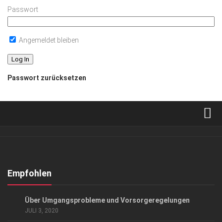
Passwort
Angemeldet bleiben
Passwort zurücksetzen
Verkaufsstellen
Abonnement
Kontakt, Impressum
Empfohlen
Datenschutzerklärung
ANZEIGE
/
GESCHÄFT
/
GESELLSCHAFT
Über Umgangsprobleme und Vorsorgeregelungen
AGB
JULI 3, 2020