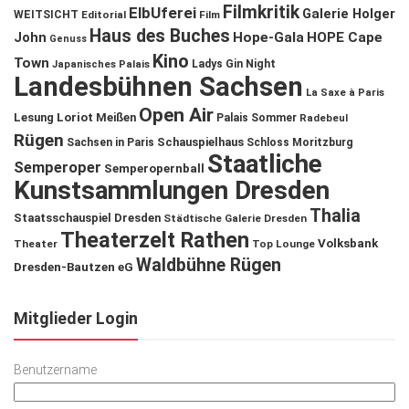
Filmkritik
ElbUferei
Galerie Holger
WEITSICHT
Editorial
Film
Haus des Buches
John
Hope-Gala
HOPE Cape
Genuss
Kino
Town
Ladys Gin Night
Japanisches Palais
Landesbühnen Sachsen
La Saxe à Paris
Open Air
Lesung
Loriot
Meißen
Palais Sommer
Radebeul
Rügen
Schauspielhaus
Sachsen in Paris
Schloss Moritzburg
Staatliche
Semperoper
Semperopernball
Kunstsammlungen Dresden
Thalia
Staatsschauspiel Dresden
Städtische Galerie Dresden
Theaterzelt Rathen
Volksbank
Theater
Top Lounge
Waldbühne Rügen
Dresden-Bautzen eG
Mitglieder Login
Benutzername