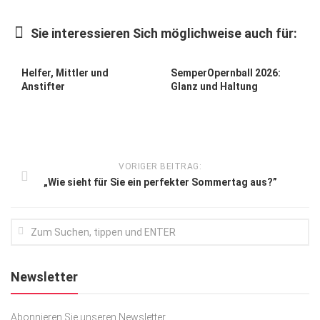
Kunst & Kultur
Sie interessieren Sich möglichweise auch für:
Lifestyle
Ausflug & Reise
Helfer, Mittler und
SemperOpernball 2026:
Anstifter
Glanz und Haltung
Podcast
Top Branchen
SACHSEN IN PARIS
VORIGER BEITRAG:
„Wie sieht für Sie ein perfekter Sommertag aus?”
Newsletter
Abonnieren Sie unseren Newsletter