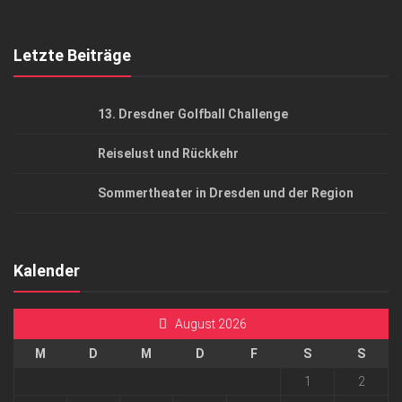
Top Gesundheitsforum Dresden / Ostsachsen
Mediadaten
Letzte Beiträge
13. Dresdner Golfball Challenge
Reiselust und Rückkehr
Sommertheater in Dresden und der Region
Kalender
August 2026
M
D
M
D
F
S
S
1
2