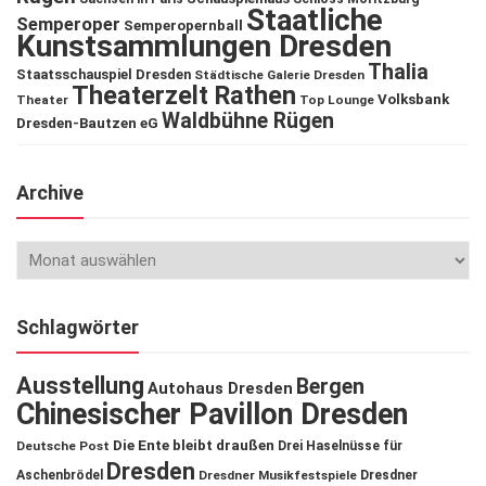
Staatliche
Semperoper
Semperopernball
Kunstsammlungen Dresden
Thalia
Staatsschauspiel Dresden
Städtische Galerie Dresden
Theaterzelt Rathen
Volksbank
Theater
Top Lounge
Waldbühne Rügen
Dresden-Bautzen eG
Archive
Schlagwörter
Ausstellung
Bergen
Autohaus Dresden
Chinesischer Pavillon Dresden
Die Ente bleibt draußen
Deutsche Post
Drei Haselnüsse für
Dresden
Aschenbrödel
Dresdner Musikfestspiele
Dresdner