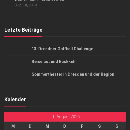
AGB
DEZ. 18, 2018
Top Gesundheitsforum Dresden / Ostsachsen
Mediadaten
Letzte Beiträge
13. Dresdner Golfball Challenge
Reiselust und Rückkehr
Sommertheater in Dresden und der Region
Kalender
August 2026
M
D
M
D
F
S
S