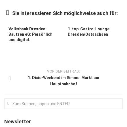
Kunst & Kultur
Sie interessieren Sich möglichweise auch für:
Lifestyle
Ausflug & Reise
Volksbank Dresden-
1. top-Gastro-Lounge
Bautzen eG: Persönlich
Dresden/Ostsachsen
Podcast
und digital.
Top Branchen
SACHSEN IN PARIS
VORIGER BEITRAG:
1. Dixie-Weekend im Simmel Markt am
Hauptbahnhof
Newsletter