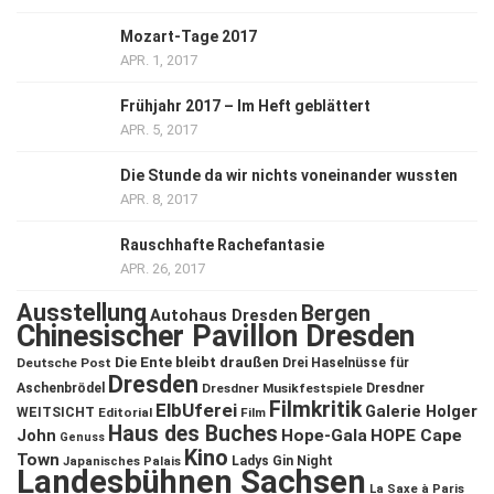
Mozart-Tage 2017
APR. 1, 2017
Frühjahr 2017 – Im Heft geblättert
APR. 5, 2017
Die Stunde da wir nichts voneinander wussten
APR. 8, 2017
Rauschhafte Rachefantasie
APR. 26, 2017
Ausstellung
Bergen
Autohaus Dresden
Chinesischer Pavillon Dresden
Die Ente bleibt draußen
Deutsche Post
Drei Haselnüsse für
Dresden
Aschenbrödel
Dresdner Musikfestspiele
Dresdner
Filmkritik
ElbUferei
Galerie Holger
WEITSICHT
Editorial
Film
Haus des Buches
John
Hope-Gala
HOPE Cape
Genuss
Kino
Town
Ladys Gin Night
Japanisches Palais
Landesbühnen Sachsen
La Saxe à Paris