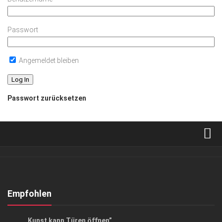
Passwort
Angemeldet bleiben
Passwort zurücksetzen
Verkaufsstellen
Abonnement
Kontakt, Impressum
Empfohlen
Datenschutzerklärung
GESELLSCHAFT
„Kunst kann Türen öffnen”