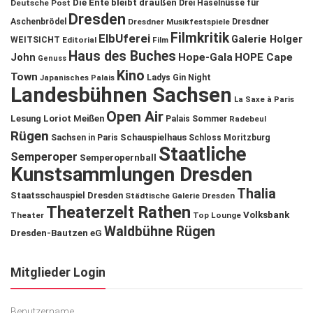
Die Ente bleibt draußen
Deutsche Post
Drei Haselnüsse für
Dresden
Aschenbrödel
Dresdner Musikfestspiele
Dresdner
Filmkritik
ElbUferei
Galerie Holger
WEITSICHT
Editorial
Film
Haus des Buches
John
Hope-Gala
HOPE Cape
Genuss
Kino
Town
Ladys Gin Night
Japanisches Palais
Landesbühnen Sachsen
La Saxe à Paris
Open Air
Lesung
Loriot
Meißen
Palais Sommer
Radebeul
Rügen
Schauspielhaus
Sachsen in Paris
Schloss Moritzburg
Staatliche
Semperoper
Semperopernball
Kunstsammlungen Dresden
Thalia
Staatsschauspiel Dresden
Städtische Galerie Dresden
Theaterzelt Rathen
Volksbank
Theater
Top Lounge
Waldbühne Rügen
Dresden-Bautzen eG
Mitglieder Login
Benutzername