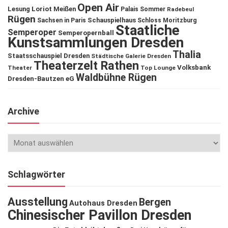
Open Air
Lesung
Loriot
Meißen
Palais Sommer
Radebeul
Rügen
Schauspielhaus
Sachsen in Paris
Schloss Moritzburg
Staatliche
Semperoper
Semperopernball
Kunstsammlungen Dresden
Thalia
Staatsschauspiel Dresden
Städtische Galerie Dresden
Theaterzelt Rathen
Volksbank
Theater
Top Lounge
Waldbühne Rügen
Dresden-Bautzen eG
Archive
Schlagwörter
Ausstellung
Bergen
Autohaus Dresden
Chinesischer Pavillon Dresden