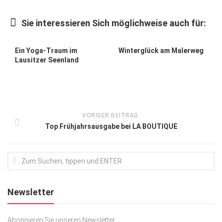
Kunst & Kultur
Sie interessieren Sich möglichweise auch für:
Lifestyle
Ausflug & Reise
Ein Yoga-Traum im
Winterglück am Malerweg
Lausitzer Seenland
Podcast
Top Branchen
SACHSEN IN PARIS
VORIGER BEITRAG:
Top Frühjahrsausgabe bei LA BOUTIQUE
Newsletter
Abonnieren Sie unseren Newsletter