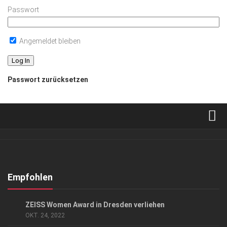
Passwort
Angemeldet bleiben
Passwort zurücksetzen
Verkaufsstellen
Abonnement
Kontakt, Impressum
Empfohlen
Datenschutzerklärung
EVENTS
/
GESELLSCHAFT
ZEISS Women Award in Dresden verliehen
AGB
OKT. 24, 2022