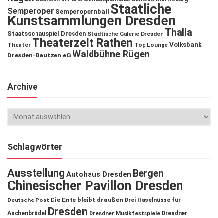
Staatliche
Semperoper
Semperopernball
Kunstsammlungen Dresden
Thalia
Staatsschauspiel Dresden
Städtische Galerie Dresden
Theaterzelt Rathen
Volksbank
Theater
Top Lounge
Waldbühne Rügen
Dresden-Bautzen eG
Archive
Schlagwörter
Ausstellung
Bergen
Autohaus Dresden
Chinesischer Pavillon Dresden
Die Ente bleibt draußen
Deutsche Post
Drei Haselnüsse für
Dresden
Aschenbrödel
Dresdner Musikfestspiele
Dresdner