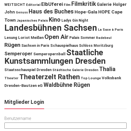
Filmkritik
ElbUferei
Galerie Holger
WEITSICHT
Editorial
Film
Haus des Buches
John
Hope-Gala
HOPE Cape
Genuss
Kino
Town
Ladys Gin Night
Japanisches Palais
Landesbühnen Sachsen
La Saxe à Paris
Open Air
Lesung
Loriot
Meißen
Palais Sommer
Radebeul
Rügen
Schauspielhaus
Sachsen in Paris
Schloss Moritzburg
Staatliche
Semperoper
Semperopernball
Kunstsammlungen Dresden
Thalia
Staatsschauspiel Dresden
Städtische Galerie Dresden
Theaterzelt Rathen
Volksbank
Theater
Top Lounge
Waldbühne Rügen
Dresden-Bautzen eG
Mitglieder Login
Benutzername