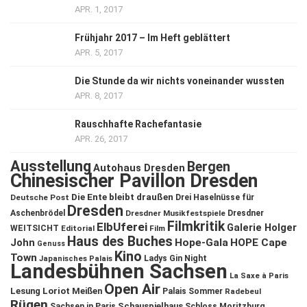
APR. 1, 2017
Frühjahr 2017 – Im Heft geblättert
APR. 5, 2017
Die Stunde da wir nichts voneinander wussten
APR. 8, 2017
Rauschhafte Rachefantasie
APR. 26, 2017
Ausstellung
Bergen
Autohaus Dresden
Chinesischer Pavillon Dresden
Die Ente bleibt draußen
Deutsche Post
Drei Haselnüsse für
Dresden
Aschenbrödel
Dresdner Musikfestspiele
Dresdner
Filmkritik
ElbUferei
Galerie Holger
WEITSICHT
Editorial
Film
Haus des Buches
John
Hope-Gala
HOPE Cape
Genuss
Kino
Town
Ladys Gin Night
Japanisches Palais
Landesbühnen Sachsen
La Saxe à Paris
Open Air
Lesung
Loriot
Meißen
Palais Sommer
Radebeul
Rügen
Schauspielhaus
Sachsen in Paris
Schloss Moritzburg