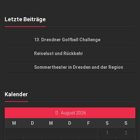
Top Gesundheitsforum Dresden / Ostsachsen
Mediadaten
Letzte Beiträge
13. Dresdner Golfball Challenge
Reiselust und Rückkehr
Sommertheater in Dresden und der Region
Kalender
August 2026
M
D
M
D
F
S
S
1
2