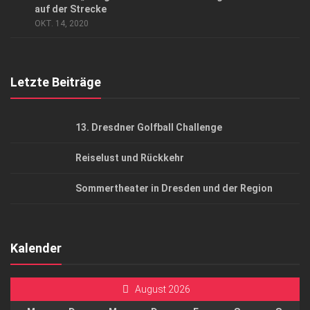
AGB
auf der Strecke
OKT. 14, 2020
Top Gesundheitsforum Dresden / Ostsachsen
Mediadaten
Letzte Beiträge
13. Dresdner Golfball Challenge
Reiselust und Rückkehr
Sommertheater in Dresden und der Region
Kalender
August 2026