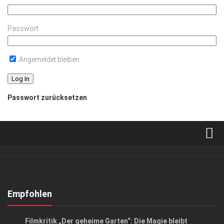
Passwort
Angemeldet bleiben
Passwort zurücksetzen
Verkaufsstellen
Abonnement
Kontakt, Impressum
Empfohlen
Datenschutzerklärung
KUNST & KULTUR
Filmkritik „Der geheime Garten“: Die Magie bleibt