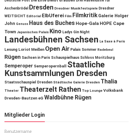
Die Ente bleibt draußen
Deutsche Post
Drei Haselnüsse für
Dresden
Aschenbrödel
Dresdner Musikfestspiele
Dresdner
Filmkritik
ElbUferei
Galerie Holger
WEITSICHT
Editorial
Film
Haus des Buches
John
Hope-Gala
HOPE Cape
Genuss
Kino
Town
Ladys Gin Night
Japanisches Palais
Landesbühnen Sachsen
La Saxe à Paris
Open Air
Lesung
Loriot
Meißen
Palais Sommer
Radebeul
Rügen
Schauspielhaus
Sachsen in Paris
Schloss Moritzburg
Staatliche
Semperoper
Semperopernball
Kunstsammlungen Dresden
Thalia
Staatsschauspiel Dresden
Städtische Galerie Dresden
Theaterzelt Rathen
Volksbank
Theater
Top Lounge
Waldbühne Rügen
Dresden-Bautzen eG
Mitglieder Login
Benutzername