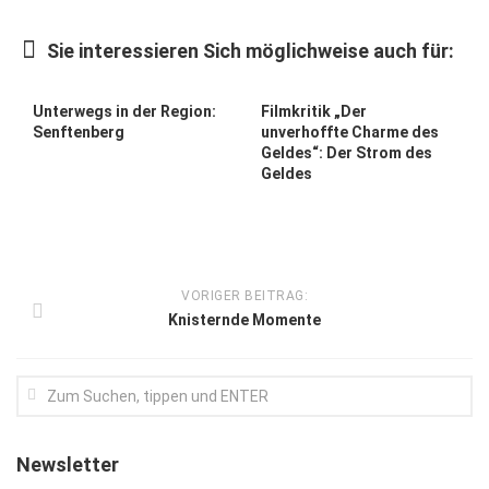
Kunst & Kultur
Sie interessieren Sich möglichweise auch für:
Lifestyle
Ausflug & Reise
Unterwegs in der Region:
Filmkritik „Der
Senftenberg
unverhoffte Charme des
Podcast
Geldes“: Der Strom des
Geldes
Top Branchen
SACHSEN IN PARIS
VORIGER BEITRAG:
Knisternde Momente
Newsletter