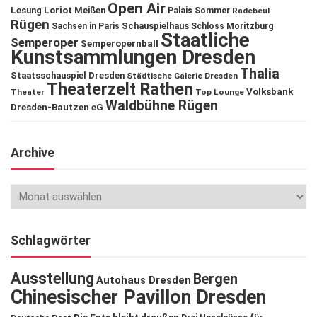
Open Air
Lesung
Loriot
Meißen
Palais Sommer
Radebeul
Rügen
Schauspielhaus
Sachsen in Paris
Schloss Moritzburg
Staatliche
Semperoper
Semperopernball
Kunstsammlungen Dresden
Thalia
Staatsschauspiel Dresden
Städtische Galerie Dresden
Theaterzelt Rathen
Volksbank
Theater
Top Lounge
Waldbühne Rügen
Dresden-Bautzen eG
Archive
Schlagwörter
Ausstellung
Bergen
Autohaus Dresden
Chinesischer Pavillon Dresden