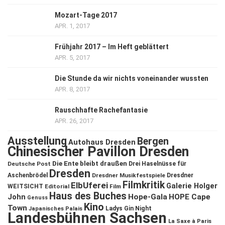
Mozart-Tage 2017
APR. 1, 2017
Frühjahr 2017 – Im Heft geblättert
APR. 5, 2017
Die Stunde da wir nichts voneinander wussten
APR. 8, 2017
Rauschhafte Rachefantasie
APR. 26, 2017
Ausstellung
Bergen
Autohaus Dresden
Chinesischer Pavillon Dresden
Die Ente bleibt draußen
Deutsche Post
Drei Haselnüsse für
Dresden
Aschenbrödel
Dresdner Musikfestspiele
Dresdner
Filmkritik
ElbUferei
Galerie Holger
WEITSICHT
Editorial
Film
Haus des Buches
John
Hope-Gala
HOPE Cape
Genuss
Kino
Town
Ladys Gin Night
Japanisches Palais
Landesbühnen Sachsen
La Saxe à Paris