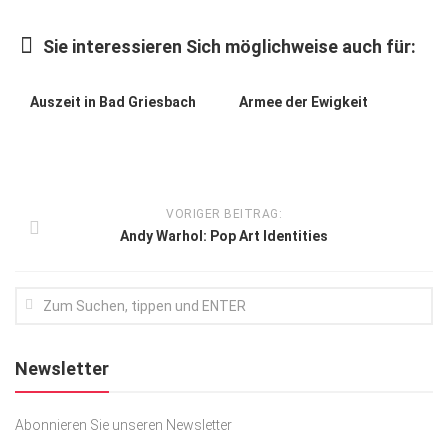
Kunst & Kultur
Sie interessieren Sich möglichweise auch für:
Lifestyle
Ausflug & Reise
Auszeit in Bad Griesbach
Armee der Ewigkeit
Podcast
Top Branchen
SACHSEN IN PARIS
VORIGER BEITRAG:
Andy Warhol: Pop Art Identities
Newsletter
Abonnieren Sie unseren Newsletter