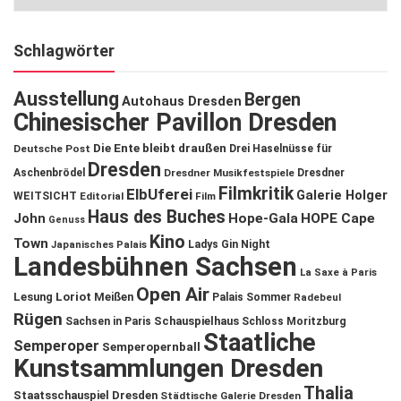
Schlagwörter
Ausstellung
Bergen
Autohaus Dresden
Chinesischer Pavillon Dresden
Die Ente bleibt draußen
Deutsche Post
Drei Haselnüsse für
Dresden
Aschenbrödel
Dresdner Musikfestspiele
Dresdner
Filmkritik
ElbUferei
Galerie Holger
WEITSICHT
Editorial
Film
Haus des Buches
John
Hope-Gala
HOPE Cape
Genuss
Kino
Town
Ladys Gin Night
Japanisches Palais
Landesbühnen Sachsen
La Saxe à Paris
Open Air
Lesung
Loriot
Meißen
Palais Sommer
Radebeul
Rügen
Schauspielhaus
Sachsen in Paris
Schloss Moritzburg
Staatliche
Semperoper
Semperopernball
Kunstsammlungen Dresden
Thalia
Staatsschauspiel Dresden
Städtische Galerie Dresden