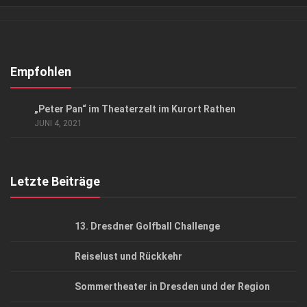
Verkaufsstellen
Abonnement
Kontakt, Impressum
Empfohlen
Datenschutzerklärung
EVENTS
/
KUNST & KULTUR
„Peter Pan“ im Theaterzelt im Kurort Rathen
AGB
JUNI 4, 2021
Top Gesundheitsforum Dresden / Ostsachsen
Mediadaten
Letzte Beiträge
13. Dresdner Golfball Challenge
Reiselust und Rückkehr
Sommertheater in Dresden und der Region