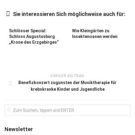
Kunst & Kultur
Sie interessieren Sich möglichweise auch für:
Lifestyle
Ausflug & Reise
Schlösser Special:
Wie Kleingärten zu
Schloss Augustusburg
Insektenoasen werden
Podcast
„Krone des Erzgebirges“
Top Branchen
SACHSEN IN PARIS
VORIGER BEITRAG:
Benefizkonzert zugunsten der Musiktherapie für
krebskranke Kinder und Jugendliche
Newsletter