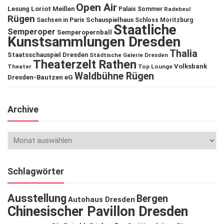
Open Air
Lesung
Loriot
Meißen
Palais Sommer
Radebeul
Rügen
Schauspielhaus
Sachsen in Paris
Schloss Moritzburg
Staatliche
Semperoper
Semperopernball
Kunstsammlungen Dresden
Thalia
Staatsschauspiel Dresden
Städtische Galerie Dresden
Theaterzelt Rathen
Volksbank
Theater
Top Lounge
Waldbühne Rügen
Dresden-Bautzen eG
Archive
Schlagwörter
Ausstellung
Bergen
Autohaus Dresden
Chinesischer Pavillon Dresden