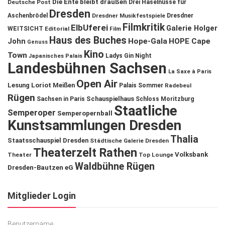
Die Ente bleibt draußen
Deutsche Post
Drei Haselnüsse für
Dresden
Aschenbrödel
Dresdner Musikfestspiele
Dresdner
Filmkritik
ElbUferei
Galerie Holger
WEITSICHT
Editorial
Film
Haus des Buches
John
Hope-Gala
HOPE Cape
Genuss
Kino
Town
Ladys Gin Night
Japanisches Palais
Landesbühnen Sachsen
La Saxe à Paris
Open Air
Lesung
Loriot
Meißen
Palais Sommer
Radebeul
Rügen
Schauspielhaus
Sachsen in Paris
Schloss Moritzburg
Staatliche
Semperoper
Semperopernball
Kunstsammlungen Dresden
Thalia
Staatsschauspiel Dresden
Städtische Galerie Dresden
Theaterzelt Rathen
Volksbank
Theater
Top Lounge
Waldbühne Rügen
Dresden-Bautzen eG
Mitglieder Login
Benutzername