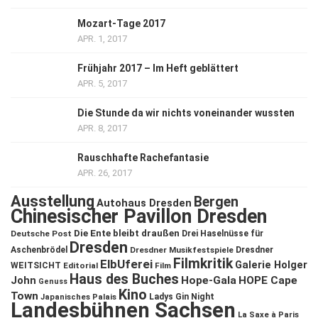
Mozart-Tage 2017
APR. 1, 2017
Frühjahr 2017 – Im Heft geblättert
APR. 5, 2017
Die Stunde da wir nichts voneinander wussten
APR. 8, 2017
Rauschhafte Rachefantasie
APR. 26, 2017
Ausstellung
Bergen
Autohaus Dresden
Chinesischer Pavillon Dresden
Die Ente bleibt draußen
Deutsche Post
Drei Haselnüsse für
Dresden
Aschenbrödel
Dresdner Musikfestspiele
Dresdner
Filmkritik
ElbUferei
Galerie Holger
WEITSICHT
Editorial
Film
Haus des Buches
John
Hope-Gala
HOPE Cape
Genuss
Kino
Town
Ladys Gin Night
Japanisches Palais
Landesbühnen Sachsen
La Saxe à Paris