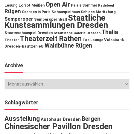
Open Air
Lesung
Loriot
Meißen
Palais Sommer
Radebeul
Rügen
Schauspielhaus
Sachsen in Paris
Schloss Moritzburg
Staatliche
Semperoper
Semperopernball
Kunstsammlungen Dresden
Thalia
Staatsschauspiel Dresden
Städtische Galerie Dresden
Theaterzelt Rathen
Volksbank
Theater
Top Lounge
Waldbühne Rügen
Dresden-Bautzen eG
Archive
Schlagwörter
Ausstellung
Bergen
Autohaus Dresden
Chinesischer Pavillon Dresden