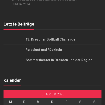
AGB
JUNI 26, 2024
Top Gesundheitsforum Dresden / Ostsachsen
Mediadaten
Letzte Beiträge
13. Dresdner Golfball Challenge
Reiselust und Rückkehr
Sommertheater in Dresden und der Region
Kalender
August 2026
M
D
M
D
F
S
S