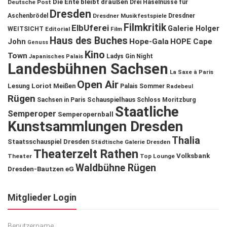
Die Ente bleibt draußen
Deutsche Post
Drei Haselnüsse für
Dresden
Aschenbrödel
Dresdner Musikfestspiele
Dresdner
Filmkritik
ElbUferei
Galerie Holger
WEITSICHT
Editorial
Film
Haus des Buches
John
Hope-Gala
HOPE Cape
Genuss
Kino
Town
Ladys Gin Night
Japanisches Palais
Landesbühnen Sachsen
La Saxe à Paris
Open Air
Lesung
Loriot
Meißen
Palais Sommer
Radebeul
Rügen
Schauspielhaus
Sachsen in Paris
Schloss Moritzburg
Staatliche
Semperoper
Semperopernball
Kunstsammlungen Dresden
Thalia
Staatsschauspiel Dresden
Städtische Galerie Dresden
Theaterzelt Rathen
Volksbank
Theater
Top Lounge
Waldbühne Rügen
Dresden-Bautzen eG
Mitglieder Login
Benutzername