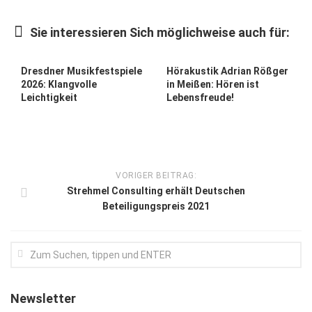
Kunst & Kultur
Sie interessieren Sich möglichweise auch für:
Lifestyle
Ausflug & Reise
Dresdner Musikfestspiele
Hörakustik Adrian Rößger
2026: Klangvolle
in Meißen: Hören ist
Podcast
Leichtigkeit
Lebensfreude!
Top Branchen
SACHSEN IN PARIS
VORIGER BEITRAG:
Strehmel Consulting erhält Deutschen
Beteiligungspreis 2021
Newsletter