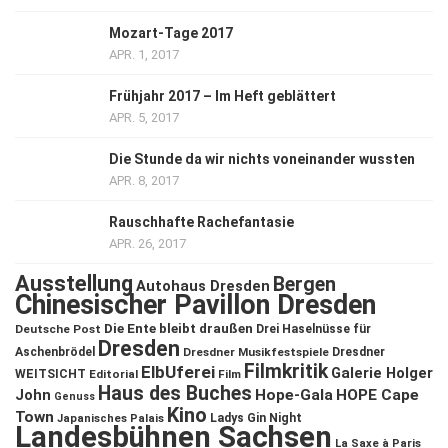
Mozart-Tage 2017
APR. 1, 2017
Frühjahr 2017 – Im Heft geblättert
APR. 5, 2017
Die Stunde da wir nichts voneinander wussten
APR. 8, 2017
Rauschhafte Rachefantasie
APR. 26, 2017
Ausstellung
Bergen
Autohaus Dresden
Chinesischer Pavillon Dresden
Die Ente bleibt draußen
Deutsche Post
Drei Haselnüsse für
Dresden
Aschenbrödel
Dresdner Musikfestspiele
Dresdner
Filmkritik
ElbUferei
Galerie Holger
WEITSICHT
Editorial
Film
Haus des Buches
John
Hope-Gala
HOPE Cape
Genuss
Kino
Town
Ladys Gin Night
Japanisches Palais
Landesbühnen Sachsen
La Saxe à Paris