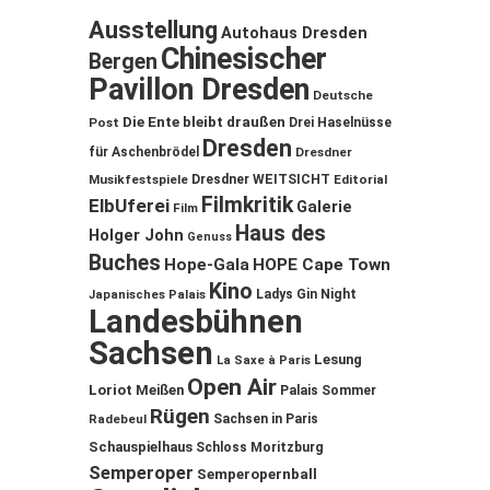
Ausstellung
Autohaus Dresden
Chinesischer
Bergen
Pavillon Dresden
Deutsche
Die Ente bleibt draußen
Post
Drei Haselnüsse
Dresden
für Aschenbrödel
Dresdner
Musikfestspiele
Dresdner WEITSICHT
Editorial
Filmkritik
ElbUferei
Galerie
Film
Haus des
Holger John
Genuss
Buches
Hope-Gala
HOPE Cape Town
Kino
Ladys Gin Night
Japanisches Palais
Landesbühnen
Sachsen
Lesung
La Saxe à Paris
Open Air
Loriot
Meißen
Palais Sommer
Rügen
Sachsen in Paris
Radebeul
Schauspielhaus
Schloss Moritzburg
Semperoper
Semperopernball