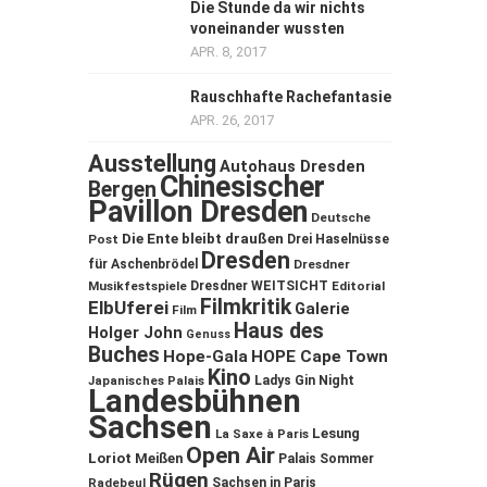
Die Stunde da wir nichts
voneinander wussten
APR. 8, 2017
Rauschhafte Rachefantasie
APR. 26, 2017
Ausstellung
Autohaus Dresden
Chinesischer
Bergen
Pavillon Dresden
Deutsche
Die Ente bleibt draußen
Post
Drei Haselnüsse
Dresden
für Aschenbrödel
Dresdner
Musikfestspiele
Dresdner WEITSICHT
Editorial
Filmkritik
ElbUferei
Galerie
Film
Haus des
Holger John
Genuss
Buches
Hope-Gala
HOPE Cape Town
Kino
Ladys Gin Night
Japanisches Palais
Landesbühnen
Sachsen
Lesung
La Saxe à Paris
Open Air
Loriot
Meißen
Palais Sommer
Rügen
Sachsen in Paris
Radebeul