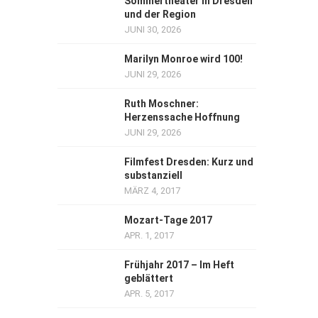
Sommertheater in Dresden
und der Region
JUNI 30, 2026
Marilyn Monroe wird 100!
JUNI 29, 2026
Ruth Moschner:
Herzenssache Hoffnung
JUNI 29, 2026
Filmfest Dresden: Kurz und
substanziell
MÄRZ 4, 2017
Mozart-Tage 2017
APR. 1, 2017
Frühjahr 2017 – Im Heft
geblättert
APR. 5, 2017