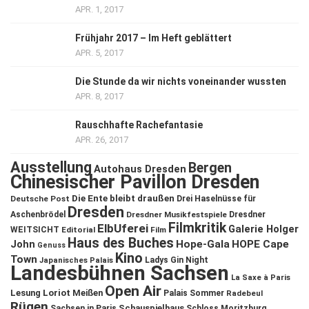
APR. 1, 2017
Frühjahr 2017 – Im Heft geblättert
APR. 5, 2017
Die Stunde da wir nichts voneinander wussten
APR. 8, 2017
Rauschhafte Rachefantasie
APR. 26, 2017
Ausstellung
Bergen
Autohaus Dresden
Chinesischer Pavillon Dresden
Die Ente bleibt draußen
Deutsche Post
Drei Haselnüsse für
Dresden
Aschenbrödel
Dresdner Musikfestspiele
Dresdner
Filmkritik
ElbUferei
Galerie Holger
WEITSICHT
Editorial
Film
Haus des Buches
John
Hope-Gala
HOPE Cape
Genuss
Kino
Town
Ladys Gin Night
Japanisches Palais
Landesbühnen Sachsen
La Saxe à Paris
Open Air
Lesung
Loriot
Meißen
Palais Sommer
Radebeul
Rügen
Schauspielhaus
Sachsen in Paris
Schloss Moritzburg