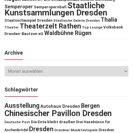
Staatliche
Semperoper
Semperopernball
Kunstsammlungen Dresden
Thalia
Staatsschauspiel Dresden
Städtische Galerie Dresden
Theaterzelt Rathen
Volksbank
Theater
Top Lounge
Waldbühne Rügen
Dresden-Bautzen eG
Archive
Schlagwörter
Ausstellung
Bergen
Autohaus Dresden
Chinesischer Pavillon Dresden
Die Ente bleibt draußen
Deutsche Post
Drei Haselnüsse für
Dresden
Aschenbrödel
Dresdner Musikfestspiele
Dresdner