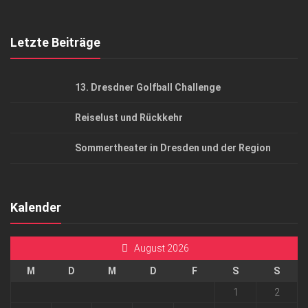
Top Gesundheitsforum Dresden / Ostsachsen
Mediadaten
Letzte Beiträge
13. Dresdner Golfball Challenge
Reiselust und Rückkehr
Sommertheater in Dresden und der Region
Kalender
August 2026
M
D
M
D
F
S
S
1
2