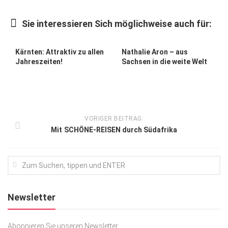
Kunst & Kultur
Sie interessieren Sich möglichweise auch für:
Lifestyle
Ausflug & Reise
Kärnten: Attraktiv zu allen
Nathalie Aron – aus
Jahreszeiten!
Sachsen in die weite Welt
Podcast
Top Branchen
SACHSEN IN PARIS
VORIGER BEITRAG:
Mit SCHÖNE-REISEN durch Südafrika
Newsletter
Abonnieren Sie unseren Newsletter