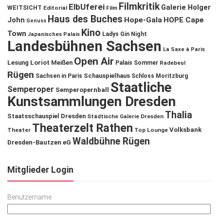
Filmkritik
ElbUferei
Galerie Holger
WEITSICHT
Editorial
Film
Haus des Buches
John
Hope-Gala
HOPE Cape
Genuss
Kino
Town
Ladys Gin Night
Japanisches Palais
Landesbühnen Sachsen
La Saxe à Paris
Open Air
Lesung
Loriot
Meißen
Palais Sommer
Radebeul
Rügen
Schauspielhaus
Sachsen in Paris
Schloss Moritzburg
Staatliche
Semperoper
Semperopernball
Kunstsammlungen Dresden
Thalia
Staatsschauspiel Dresden
Städtische Galerie Dresden
Theaterzelt Rathen
Volksbank
Theater
Top Lounge
Waldbühne Rügen
Dresden-Bautzen eG
Mitglieder Login
Benutzername