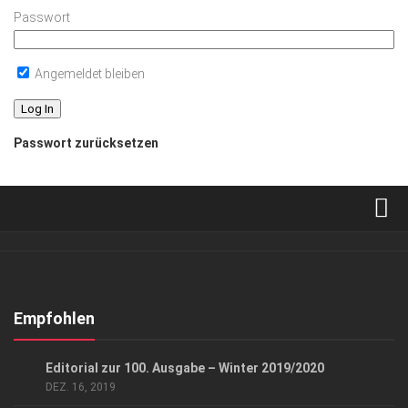
Passwort
Angemeldet bleiben
Passwort zurücksetzen
Verkaufsstellen
Abonnement
Kontakt, Impressum
Empfohlen
Datenschutzerklärung
LIFESTYLE
Editorial zur 100. Ausgabe – Winter 2019/2020
AGB
DEZ. 16, 2019