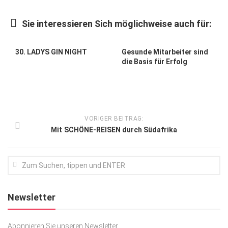
Kunst & Kultur
Sie interessieren Sich möglichweise auch für:
Lifestyle
Ausflug & Reise
30. LADYS GIN NIGHT
Gesunde Mitarbeiter sind
die Basis für Erfolg
Podcast
Top Branchen
SACHSEN IN PARIS
VORIGER BEITRAG:
Mit SCHÖNE-REISEN durch Südafrika
Newsletter
Abonnieren Sie unseren Newsletter