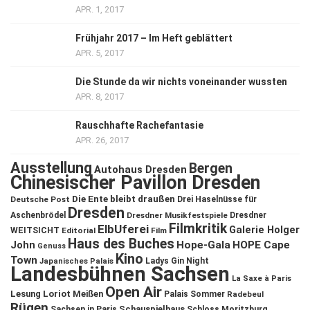
APR. 1, 2017
Frühjahr 2017 – Im Heft geblättert
APR. 5, 2017
Die Stunde da wir nichts voneinander wussten
APR. 8, 2017
Rauschhafte Rachefantasie
APR. 26, 2017
Ausstellung
Bergen
Autohaus Dresden
Chinesischer Pavillon Dresden
Die Ente bleibt draußen
Deutsche Post
Drei Haselnüsse für
Dresden
Aschenbrödel
Dresdner Musikfestspiele
Dresdner
Filmkritik
ElbUferei
Galerie Holger
WEITSICHT
Editorial
Film
Haus des Buches
John
Hope-Gala
HOPE Cape
Genuss
Kino
Town
Ladys Gin Night
Japanisches Palais
Landesbühnen Sachsen
La Saxe à Paris
Open Air
Lesung
Loriot
Meißen
Palais Sommer
Radebeul
Rügen
Schauspielhaus
Sachsen in Paris
Schloss Moritzburg