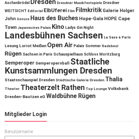
Dresden
Aschenbrödel
Dresdner Musikfestspiele
Dresdner
Filmkritik
ElbUferei
Galerie Holger
WEITSICHT
Editorial
Film
Haus des Buches
John
Hope-Gala
HOPE Cape
Genuss
Kino
Town
Ladys Gin Night
Japanisches Palais
Landesbühnen Sachsen
La Saxe à Paris
Open Air
Lesung
Loriot
Meißen
Palais Sommer
Radebeul
Rügen
Schauspielhaus
Sachsen in Paris
Schloss Moritzburg
Staatliche
Semperoper
Semperopernball
Kunstsammlungen Dresden
Thalia
Staatsschauspiel Dresden
Städtische Galerie Dresden
Theaterzelt Rathen
Volksbank
Theater
Top Lounge
Waldbühne Rügen
Dresden-Bautzen eG
Mitglieder Login
Benutzername