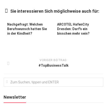
Kunst & Kultur
Sie interessieren Sich möglichweise auch für:
Lifestyle
Ausflug & Reise
Nachgefragt: Welchen
ARCOTEL HafenCity
Berufswunsch hatten Sie
Dresden: Darf’s ein
Podcast
in der Kindheit?
bisschen mehr sein?
Top Branchen
SACHSEN IN PARIS
VORIGER BEITRAG:
#TopBusinessTalk
Newsletter