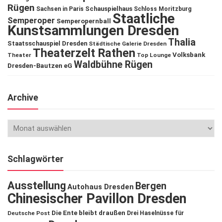
Rügen
Schauspielhaus
Sachsen in Paris
Schloss Moritzburg
Staatliche
Semperoper
Semperopernball
Kunstsammlungen Dresden
Thalia
Staatsschauspiel Dresden
Städtische Galerie Dresden
Theaterzelt Rathen
Volksbank
Theater
Top Lounge
Waldbühne Rügen
Dresden-Bautzen eG
Archive
Schlagwörter
Ausstellung
Bergen
Autohaus Dresden
Chinesischer Pavillon Dresden
Die Ente bleibt draußen
Deutsche Post
Drei Haselnüsse für