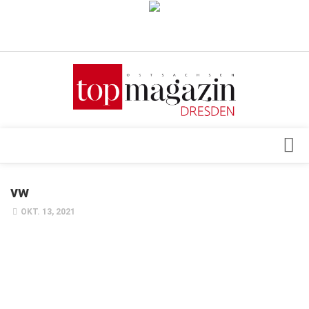
Verkaufsstellen
Abonnement
Kontakt, Impressum
Datenschutzerklärung
AGB
Architektur & Design
vw
Top Gesundheitsforum Dresden / Ostsachsen
Events
OKT. 13, 2021
Mediadaten
Genuss
Geschäft
gesund & schön
Gesellschaft