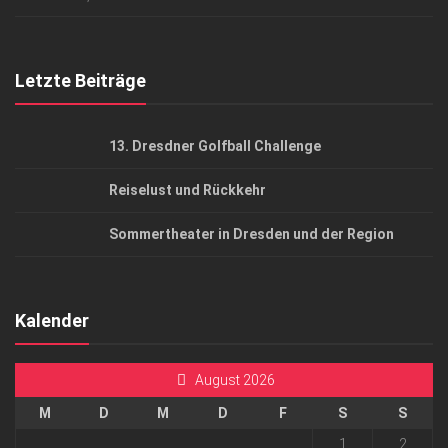
Top Gesundheitsforum Dresden / Ostsachsen
Mediadaten
Letzte Beiträge
13. Dresdner Golfball Challenge
Reiselust und Rückkehr
Sommertheater in Dresden und der Region
Kalender
August 2026
M
D
M
D
F
S
S
1
2