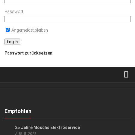
Passwort
Angemeldet bleiben
Passwort zurücksetzen
Verkaufsstellen
Abonnement
Kontakt, Impressum
Empfohlen
Datenschutzerklärung
EVENTS
/
GESCHÄFT
25 Jahre Moschs Elektroservice
AGB
AUG. 5, 2025