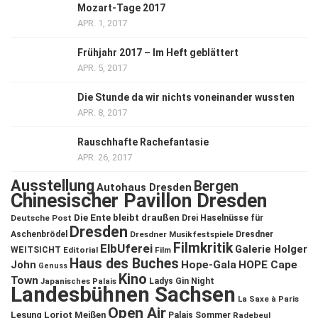
Mozart-Tage 2017
APR. 1, 2017
Frühjahr 2017 – Im Heft geblättert
APR. 5, 2017
Die Stunde da wir nichts voneinander wussten
APR. 8, 2017
Rauschhafte Rachefantasie
APR. 26, 2017
Ausstellung
Bergen
Autohaus Dresden
Chinesischer Pavillon Dresden
Die Ente bleibt draußen
Deutsche Post
Drei Haselnüsse für
Dresden
Aschenbrödel
Dresdner Musikfestspiele
Dresdner
Filmkritik
ElbUferei
Galerie Holger
WEITSICHT
Editorial
Film
Haus des Buches
John
Hope-Gala
HOPE Cape
Genuss
Kino
Town
Ladys Gin Night
Japanisches Palais
Landesbühnen Sachsen
La Saxe à Paris
Open Air
Lesung
Loriot
Meißen
Palais Sommer
Radebeul