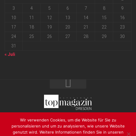
3
4
5
6
7
8
9
10
11
12
13
14
15
16
17
18
19
20
21
22
23
24
25
26
27
28
29
30
31
« Juli
2026 progressmedia Verlag & Werbeagentur GmbH • Bautzner
Wir verwenden Cookies, um die Website für Sie zu
Landstraße 62 • 01324 Dresden
personalisieren und um zu analysieren, wie unsere Website
genutzt wird. Weitere Informationen finden Sie in unseren