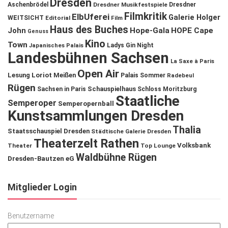
Dresden
Aschenbrödel
Dresdner Musikfestspiele
Dresdner
Filmkritik
ElbUferei
Galerie Holger
WEITSICHT
Editorial
Film
Haus des Buches
John
Hope-Gala
HOPE Cape
Genuss
Kino
Town
Ladys Gin Night
Japanisches Palais
Landesbühnen Sachsen
La Saxe à Paris
Open Air
Lesung
Loriot
Meißen
Palais Sommer
Radebeul
Rügen
Schauspielhaus
Sachsen in Paris
Schloss Moritzburg
Staatliche
Semperoper
Semperopernball
Kunstsammlungen Dresden
Thalia
Staatsschauspiel Dresden
Städtische Galerie Dresden
Theaterzelt Rathen
Volksbank
Theater
Top Lounge
Waldbühne Rügen
Dresden-Bautzen eG
Mitglieder Login
Benutzername