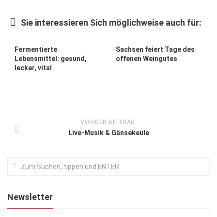
Kunst & Kultur
Sie interessieren Sich möglichweise auch für:
Lifestyle
Ausflug & Reise
Fermentierte
Sachsen feiert Tage des
Lebensmittel: gesund,
offenen Weingutes
Podcast
lecker, vital
Top Branchen
SACHSEN IN PARIS
VORIGER BEITRAG:
Live-Musik & Gänsekeule
Newsletter