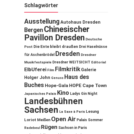
Schlagwörter
Ausstellung
Autohaus Dresden
Chinesischer
Bergen
Pavillon Dresden
Deutsche
Die Ente bleibt draußen
Post
Drei Haselnüsse
Dresden
für Aschenbrödel
Dresdner
Musikfestspiele
Dresdner WEITSICHT
Editorial
Filmkritik
ElbUferei
Galerie
Film
Haus des
Holger John
Genuss
Buches
Hope-Gala
HOPE Cape Town
Kino
Ladys Gin Night
Japanisches Palais
Landesbühnen
Sachsen
Lesung
La Saxe à Paris
Open Air
Loriot
Meißen
Palais Sommer
Rügen
Sachsen in Paris
Radebeul