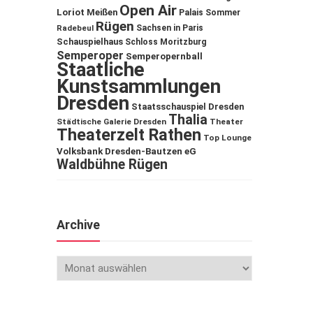
Open Air
Loriot
Meißen
Palais Sommer
Rügen
Sachsen in Paris
Radebeul
Schauspielhaus
Schloss Moritzburg
Semperoper
Semperopernball
Staatliche
Kunstsammlungen
Dresden
Staatsschauspiel Dresden
Thalia
Städtische Galerie Dresden
Theater
Theaterzelt Rathen
Top Lounge
Volksbank Dresden-Bautzen eG
Waldbühne Rügen
Archive