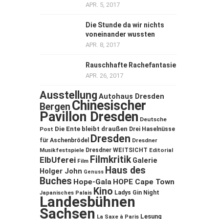
APR. 5, 2017
Die Stunde da wir nichts
voneinander wussten
APR. 8, 2017
Rauschhafte Rachefantasie
APR. 26, 2017
Ausstellung
Autohaus Dresden
Chinesischer
Bergen
Pavillon Dresden
Deutsche
Die Ente bleibt draußen
Post
Drei Haselnüsse
Dresden
für Aschenbrödel
Dresdner
Musikfestspiele
Dresdner WEITSICHT
Editorial
Filmkritik
ElbUferei
Galerie
Film
Haus des
Holger John
Genuss
Buches
Hope-Gala
HOPE Cape Town
Kino
Ladys Gin Night
Japanisches Palais
Landesbühnen
Sachsen
Lesung
La Saxe à Paris