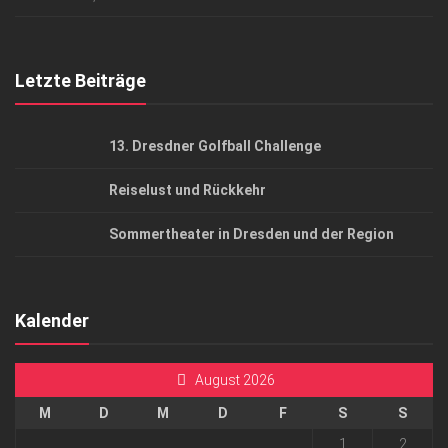
Top Gesundheitsforum Dresden / Ostsachsen
Mediadaten
Letzte Beiträge
13. Dresdner Golfball Challenge
Reiselust und Rückkehr
Sommertheater in Dresden und der Region
Kalender
August 2026
M
D
M
D
F
S
S
1
2