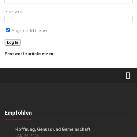
Passwort
Angemeldet bleiben
Passwort zurücksetzen
Verkaufsstellen
Abonnement
Kontakt, Impressum
Empfohlen
Datenschutzerklärung
EVENTS
/
GESELLSCHAFT
Hoffnung, Genuss und Gemeinschaft
AGB
JAN. 26, 2026