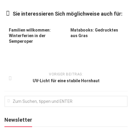
Kunst & Kultur
Sie interessieren Sich möglichweise auch für:
Lifestyle
Ausflug & Reise
Familien willkommen:
Matabooks: Gedrucktes
Winterferien in der
aus Gras
Podcast
Semperoper
Top Branchen
SACHSEN IN PARIS
VORIGER BEITRAG:
UV-Licht für eine stabile Hornhaut
Newsletter