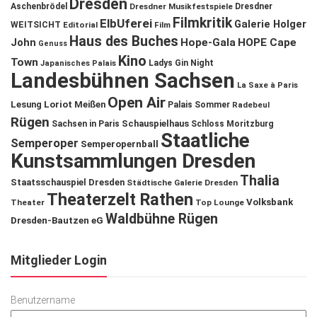
Dresden
Aschenbrödel
Dresdner Musikfestspiele
Dresdner
Filmkritik
ElbUferei
Galerie Holger
WEITSICHT
Editorial
Film
Haus des Buches
John
Hope-Gala
HOPE Cape
Genuss
Kino
Town
Ladys Gin Night
Japanisches Palais
Landesbühnen Sachsen
La Saxe à Paris
Open Air
Lesung
Loriot
Meißen
Palais Sommer
Radebeul
Rügen
Schauspielhaus
Sachsen in Paris
Schloss Moritzburg
Staatliche
Semperoper
Semperopernball
Kunstsammlungen Dresden
Thalia
Staatsschauspiel Dresden
Städtische Galerie Dresden
Theaterzelt Rathen
Volksbank
Theater
Top Lounge
Waldbühne Rügen
Dresden-Bautzen eG
Mitglieder Login
Benutzername