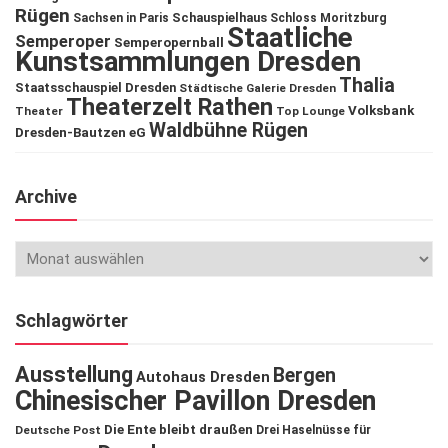
Rügen
Schauspielhaus
Sachsen in Paris
Schloss Moritzburg
Staatliche
Semperoper
Semperopernball
Kunstsammlungen Dresden
Thalia
Staatsschauspiel Dresden
Städtische Galerie Dresden
Theaterzelt Rathen
Volksbank
Theater
Top Lounge
Waldbühne Rügen
Dresden-Bautzen eG
Archive
Schlagwörter
Ausstellung
Bergen
Autohaus Dresden
Chinesischer Pavillon Dresden
Die Ente bleibt draußen
Deutsche Post
Drei Haselnüsse für