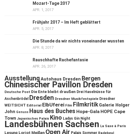
Mozart-Tage 2017
APR. 1, 2017
Frühjahr 2017 – Im Heft geblättert
APR. 5, 2017
Die Stunde da wir nichts voneinander wussten
APR. 8, 2017
Rauschhafte Rachefantasie
APR. 26, 2017
Ausstellung
Bergen
Autohaus Dresden
Chinesischer Pavillon Dresden
Die Ente bleibt draußen
Deutsche Post
Drei Haselnüsse für
Dresden
Aschenbrödel
Dresdner Musikfestspiele
Dresdner
Filmkritik
ElbUferei
Galerie Holger
WEITSICHT
Editorial
Film
Haus des Buches
John
Hope-Gala
HOPE Cape
Genuss
Kino
Town
Ladys Gin Night
Japanisches Palais
Landesbühnen Sachsen
La Saxe à Paris
Open Air
Lesung
Loriot
Meißen
Palais Sommer
Radebeul