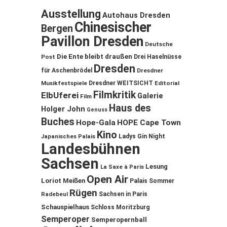
Ausstellung
Autohaus Dresden
Chinesischer
Bergen
Pavillon Dresden
Deutsche
Die Ente bleibt draußen
Post
Drei Haselnüsse
Dresden
für Aschenbrödel
Dresdner
Musikfestspiele
Dresdner WEITSICHT
Editorial
Filmkritik
ElbUferei
Galerie
Film
Haus des
Holger John
Genuss
Buches
Hope-Gala
HOPE Cape Town
Kino
Ladys Gin Night
Japanisches Palais
Landesbühnen
Sachsen
Lesung
La Saxe à Paris
Open Air
Loriot
Meißen
Palais Sommer
Rügen
Sachsen in Paris
Radebeul
Schauspielhaus
Schloss Moritzburg
Semperoper
Semperopernball