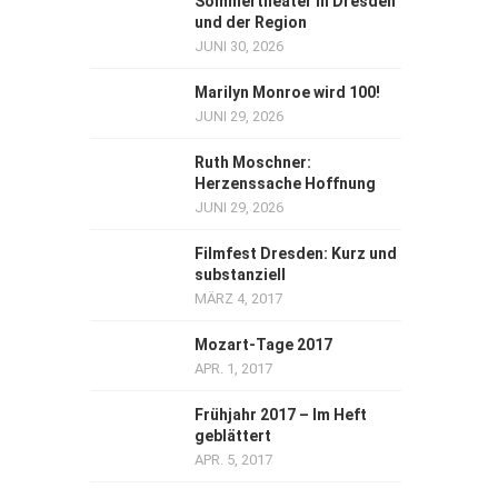
Sommertheater in Dresden
und der Region
JUNI 30, 2026
Marilyn Monroe wird 100!
JUNI 29, 2026
Ruth Moschner:
Herzenssache Hoffnung
JUNI 29, 2026
Filmfest Dresden: Kurz und
substanziell
MÄRZ 4, 2017
Mozart-Tage 2017
APR. 1, 2017
Frühjahr 2017 – Im Heft
geblättert
APR. 5, 2017