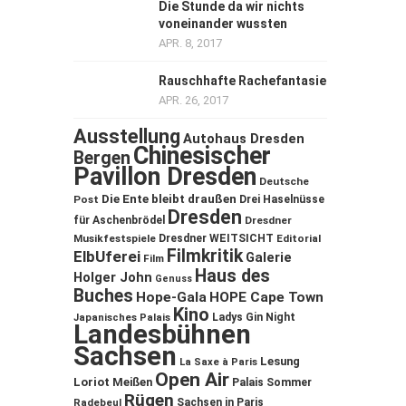
Die Stunde da wir nichts
voneinander wussten
APR. 8, 2017
Rauschhafte Rachefantasie
APR. 26, 2017
Ausstellung
Autohaus Dresden
Chinesischer
Bergen
Pavillon Dresden
Deutsche
Die Ente bleibt draußen
Post
Drei Haselnüsse
Dresden
für Aschenbrödel
Dresdner
Musikfestspiele
Dresdner WEITSICHT
Editorial
Filmkritik
ElbUferei
Galerie
Film
Haus des
Holger John
Genuss
Buches
Hope-Gala
HOPE Cape Town
Kino
Ladys Gin Night
Japanisches Palais
Landesbühnen
Sachsen
Lesung
La Saxe à Paris
Open Air
Loriot
Meißen
Palais Sommer
Rügen
Sachsen in Paris
Radebeul