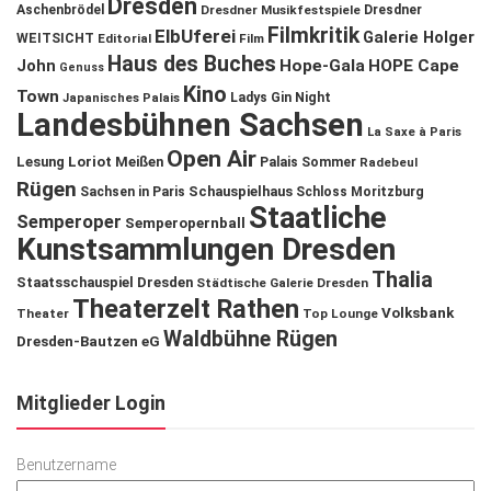
Dresden
Aschenbrödel
Dresdner Musikfestspiele
Dresdner
Filmkritik
ElbUferei
Galerie Holger
WEITSICHT
Editorial
Film
Haus des Buches
John
Hope-Gala
HOPE Cape
Genuss
Kino
Town
Ladys Gin Night
Japanisches Palais
Landesbühnen Sachsen
La Saxe à Paris
Open Air
Lesung
Loriot
Meißen
Palais Sommer
Radebeul
Rügen
Schauspielhaus
Sachsen in Paris
Schloss Moritzburg
Staatliche
Semperoper
Semperopernball
Kunstsammlungen Dresden
Thalia
Staatsschauspiel Dresden
Städtische Galerie Dresden
Theaterzelt Rathen
Volksbank
Theater
Top Lounge
Waldbühne Rügen
Dresden-Bautzen eG
Mitglieder Login
Benutzername