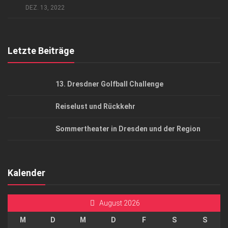
DEZ. 13, 2022
Top Gesundheitsforum Dresden / Ostsachsen
Mediadaten
Letzte Beiträge
13. Dresdner Golfball Challenge
Reiselust und Rückkehr
Sommertheater in Dresden und der Region
Kalender
August 2026
M
D
M
D
F
S
S