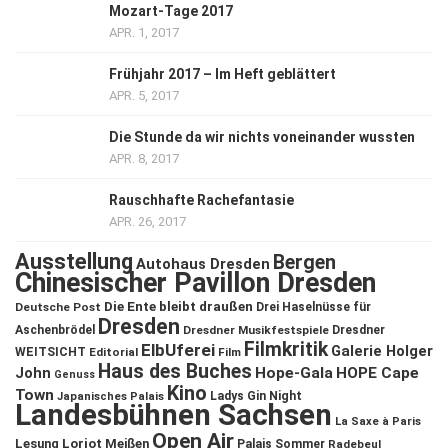
Mozart-Tage 2017
APR. 1, 2017
Frühjahr 2017 – Im Heft geblättert
APR. 5, 2017
Die Stunde da wir nichts voneinander wussten
APR. 8, 2017
Rauschhafte Rachefantasie
APR. 26, 2017
Ausstellung
Bergen
Autohaus Dresden
Chinesischer Pavillon Dresden
Die Ente bleibt draußen
Deutsche Post
Drei Haselnüsse für
Dresden
Aschenbrödel
Dresdner Musikfestspiele
Dresdner
Filmkritik
ElbUferei
Galerie Holger
WEITSICHT
Editorial
Film
Haus des Buches
John
Hope-Gala
HOPE Cape
Genuss
Kino
Town
Ladys Gin Night
Japanisches Palais
Landesbühnen Sachsen
La Saxe à Paris
Open Air
Lesung
Loriot
Meißen
Palais Sommer
Radebeul