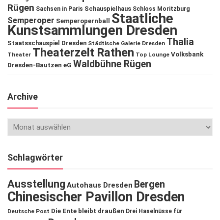
Rügen
Schauspielhaus
Sachsen in Paris
Schloss Moritzburg
Staatliche
Semperoper
Semperopernball
Kunstsammlungen Dresden
Thalia
Staatsschauspiel Dresden
Städtische Galerie Dresden
Theaterzelt Rathen
Volksbank
Theater
Top Lounge
Waldbühne Rügen
Dresden-Bautzen eG
Archive
Schlagwörter
Ausstellung
Bergen
Autohaus Dresden
Chinesischer Pavillon Dresden
Die Ente bleibt draußen
Deutsche Post
Drei Haselnüsse für