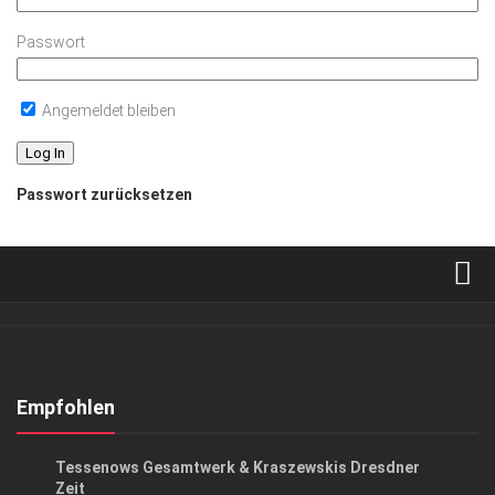
Passwort
Angemeldet bleiben
Passwort zurücksetzen
Verkaufsstellen
Abonnement
Kontakt, Impressum
Empfohlen
Datenschutzerklärung
GESELLSCHAFT
Tessenows Gesamtwerk & Kraszewskis Dresdner
AGB
Zeit