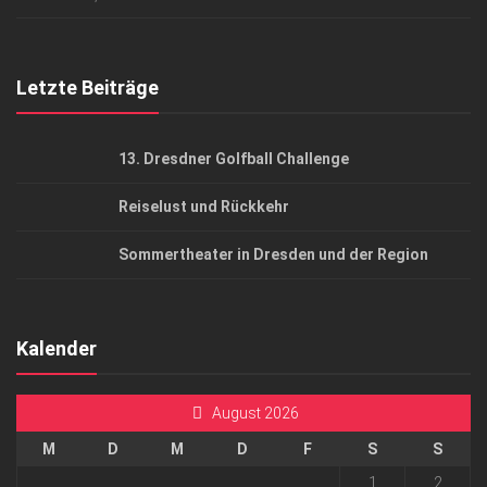
Top Gesundheitsforum Dresden / Ostsachsen
Mediadaten
Letzte Beiträge
13. Dresdner Golfball Challenge
Reiselust und Rückkehr
Sommertheater in Dresden und der Region
Kalender
August 2026
M
D
M
D
F
S
S
1
2