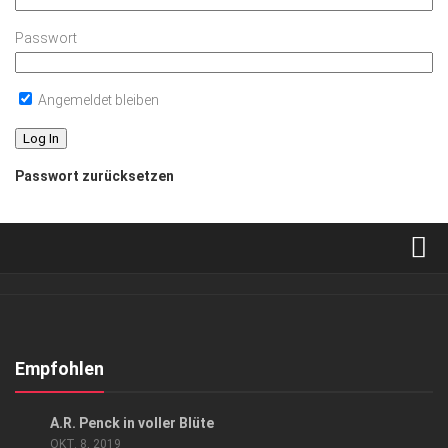
Passwort
Angemeldet bleiben
Passwort zurücksetzen
Verkaufsstellen
Abonnement
Kontakt, Impressum
Empfohlen
Datenschutzerklärung
KUNST & KULTUR
A.R. Penck in voller Blüte
AGB
OKT. 8, 2019