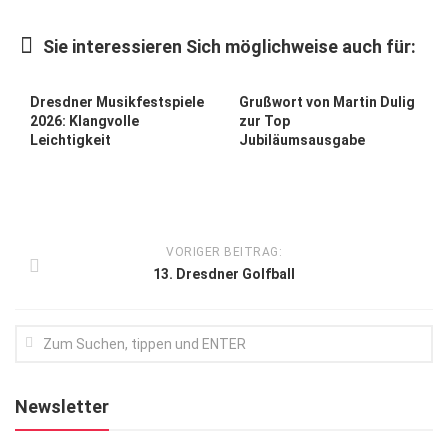
Kunst & Kultur
Sie interessieren Sich möglichweise auch für:
Lifestyle
Ausflug & Reise
Dresdner Musikfestspiele
Grußwort von Martin Dulig
2026: Klangvolle
zur Top
Podcast
Leichtigkeit
Jubiläumsausgabe
Top Branchen
SACHSEN IN PARIS
VORIGER BEITRAG:
13. Dresdner Golfball
Newsletter