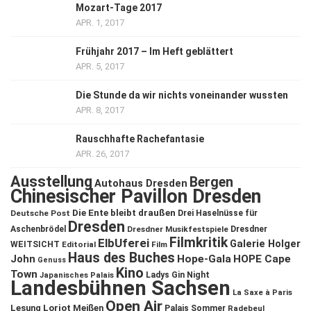
Mozart-Tage 2017
APR. 1, 2017
Frühjahr 2017 – Im Heft geblättert
APR. 5, 2017
Die Stunde da wir nichts voneinander wussten
APR. 8, 2017
Rauschhafte Rachefantasie
APR. 26, 2017
Ausstellung
Bergen
Autohaus Dresden
Chinesischer Pavillon Dresden
Die Ente bleibt draußen
Deutsche Post
Drei Haselnüsse für
Dresden
Aschenbrödel
Dresdner Musikfestspiele
Dresdner
Filmkritik
ElbUferei
Galerie Holger
WEITSICHT
Editorial
Film
Haus des Buches
John
Hope-Gala
HOPE Cape
Genuss
Kino
Town
Ladys Gin Night
Japanisches Palais
Landesbühnen Sachsen
La Saxe à Paris
Open Air
Lesung
Loriot
Meißen
Palais Sommer
Radebeul