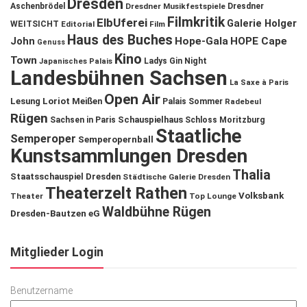
Dresden
Aschenbrödel
Dresdner Musikfestspiele
Dresdner
Filmkritik
ElbUferei
Galerie Holger
WEITSICHT
Editorial
Film
Haus des Buches
John
Hope-Gala
HOPE Cape
Genuss
Kino
Town
Ladys Gin Night
Japanisches Palais
Landesbühnen Sachsen
La Saxe à Paris
Open Air
Lesung
Loriot
Meißen
Palais Sommer
Radebeul
Rügen
Schauspielhaus
Sachsen in Paris
Schloss Moritzburg
Staatliche
Semperoper
Semperopernball
Kunstsammlungen Dresden
Thalia
Staatsschauspiel Dresden
Städtische Galerie Dresden
Theaterzelt Rathen
Volksbank
Theater
Top Lounge
Waldbühne Rügen
Dresden-Bautzen eG
Mitglieder Login
Benutzername