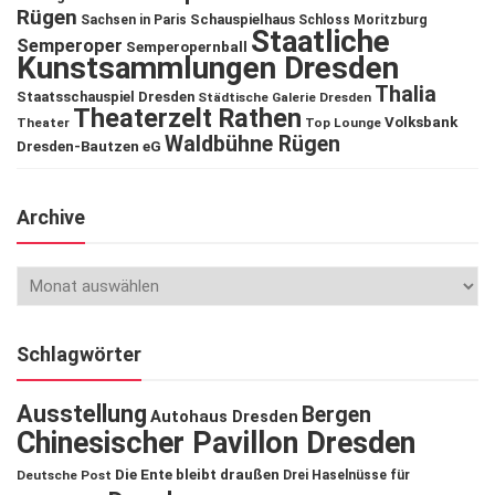
Rügen
Schauspielhaus
Sachsen in Paris
Schloss Moritzburg
Staatliche
Semperoper
Semperopernball
Kunstsammlungen Dresden
Thalia
Staatsschauspiel Dresden
Städtische Galerie Dresden
Theaterzelt Rathen
Volksbank
Theater
Top Lounge
Waldbühne Rügen
Dresden-Bautzen eG
Archive
Schlagwörter
Ausstellung
Bergen
Autohaus Dresden
Chinesischer Pavillon Dresden
Die Ente bleibt draußen
Deutsche Post
Drei Haselnüsse für