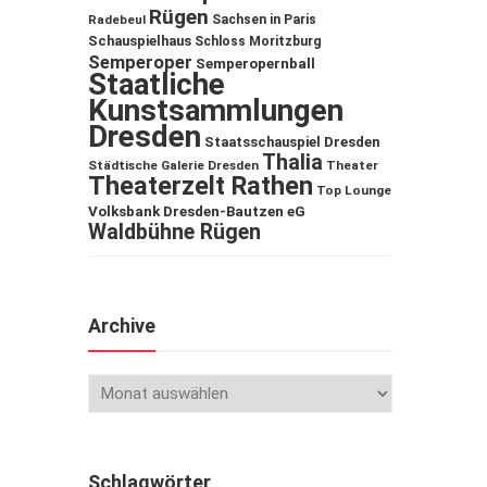
Rügen
Sachsen in Paris
Radebeul
Schauspielhaus
Schloss Moritzburg
Semperoper
Semperopernball
Staatliche
Kunstsammlungen
Dresden
Staatsschauspiel Dresden
Thalia
Städtische Galerie Dresden
Theater
Theaterzelt Rathen
Top Lounge
Volksbank Dresden-Bautzen eG
Waldbühne Rügen
Archive
Schlagwörter