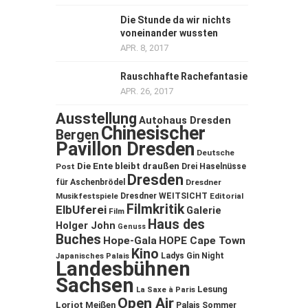
Die Stunde da wir nichts
voneinander wussten
APR. 8, 2017
Rauschhafte Rachefantasie
APR. 26, 2017
Ausstellung
Autohaus Dresden
Chinesischer
Bergen
Pavillon Dresden
Deutsche
Die Ente bleibt draußen
Post
Drei Haselnüsse
Dresden
für Aschenbrödel
Dresdner
Musikfestspiele
Dresdner WEITSICHT
Editorial
Filmkritik
ElbUferei
Galerie
Film
Haus des
Holger John
Genuss
Buches
Hope-Gala
HOPE Cape Town
Kino
Ladys Gin Night
Japanisches Palais
Landesbühnen
Sachsen
Lesung
La Saxe à Paris
Open Air
Loriot
Meißen
Palais Sommer