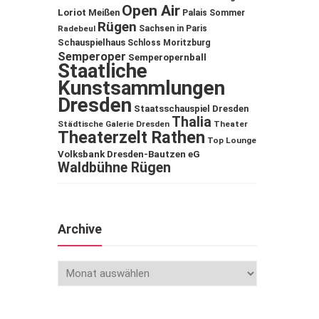
Open Air
Loriot
Meißen
Palais Sommer
Rügen
Sachsen in Paris
Radebeul
Schauspielhaus
Schloss Moritzburg
Semperoper
Semperopernball
Staatliche
Kunstsammlungen
Dresden
Staatsschauspiel Dresden
Thalia
Städtische Galerie Dresden
Theater
Theaterzelt Rathen
Top Lounge
Volksbank Dresden-Bautzen eG
Waldbühne Rügen
Archive