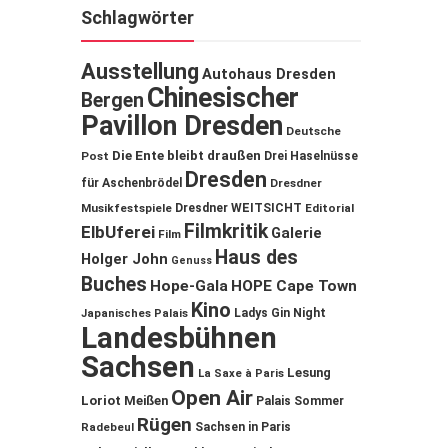
Schlagwörter
Ausstellung
Autohaus Dresden
Chinesischer
Bergen
Pavillon Dresden
Deutsche
Die Ente bleibt draußen
Post
Drei Haselnüsse
Dresden
für Aschenbrödel
Dresdner
Musikfestspiele
Dresdner WEITSICHT
Editorial
Filmkritik
ElbUferei
Galerie
Film
Haus des
Holger John
Genuss
Buches
Hope-Gala
HOPE Cape Town
Kino
Ladys Gin Night
Japanisches Palais
Landesbühnen
Sachsen
Lesung
La Saxe à Paris
Open Air
Loriot
Meißen
Palais Sommer
Rügen
Sachsen in Paris
Radebeul