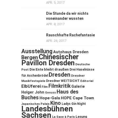
APR. 5, 2017
Die Stunde da wir nichts
voneinander wussten
APR. 8, 2017
Rauschhafte Rachefantasie
APR. 26, 2017
Ausstellung
Autohaus Dresden
Chinesischer
Bergen
Pavillon Dresden
Deutsche
Die Ente bleibt draußen
Post
Drei Haselnüsse
Dresden
für Aschenbrödel
Dresdner
Musikfestspiele
Dresdner WEITSICHT
Editorial
Filmkritik
ElbUferei
Galerie
Film
Haus des
Holger John
Genuss
Buches
Hope-Gala
HOPE Cape Town
Kino
Ladys Gin Night
Japanisches Palais
Landesbühnen
Sachsen
Lesung
La Saxe à Paris